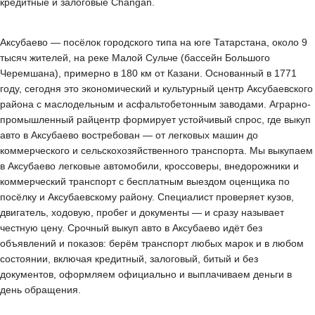
кредитные и залоговые Changan.
Аксубаево — посёлок городского типа на юге Татарстана, около 9
тысяч жителей, на реке Малой Сульче (бассейн Большого
Черемшана), примерно в 180 км от Казани. Основанный в 1771
году, сегодня это экономический и культурный центр Аксубаевского
района с маслодельным и асфальтобетонным заводами. Аграрно-
промышленный райцентр формирует устойчивый спрос, где выкуп
авто в Аксубаево востребован — от легковых машин до
коммерческого и сельскохозяйственного транспорта. Мы выкупаем
в Аксубаево легковые автомобили, кроссоверы, внедорожники и
коммерческий транспорт с бесплатным выездом оценщика по
посёлку и Аксубаевскому району. Специалист проверяет кузов,
двигатель, ходовую, пробег и документы — и сразу называет
честную цену. Срочный выкуп авто в Аксубаево идёт без
объявлений и показов: берём транспорт любых марок и в любом
состоянии, включая кредитный, залоговый, битый и без
документов, оформляем официально и выплачиваем деньги в
день обращения.