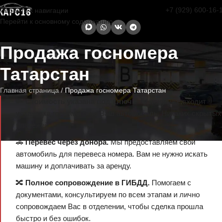
+7 (929) 600-16-
Перейти к навигации
Перейти к основному содержанию
Продажа госномера
Татарстан
Главная страница
/
Продажа госномера Татарстан
🔑
Стоимость указана под ключ
— в цену уже входит
установка госномера на Ваш автомобиль. Никаких скрытых
платежей.
🚗
Перевес через донора.
Мы предоставляем свой
автомобиль для перевеса номера. Вам не нужно искать
машину и доплачивать за аренду.
🔀
Полное сопровождение в ГИБДД.
Помогаем с
документами, консультируем по всем этапам и лично
сопровождаем Вас в отделении, чтобы сделка прошла
быстро и без ошибок.