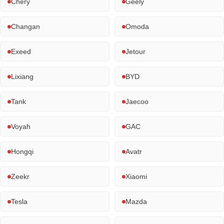
Chery
Geely
Changan
Omoda
Exeed
Jetour
Lixiang
BYD
Tank
Jaecoo
Voyah
GAC
Hongqi
Avatr
Zeekr
Xiaomi
Tesla
Mazda