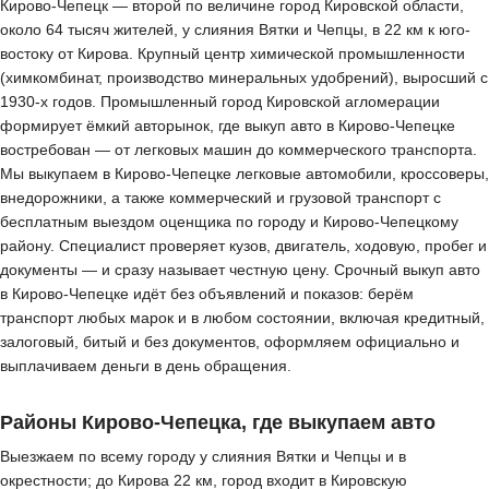
Кирово-Чепецк — второй по величине город Кировской области,
около 64 тысяч жителей, у слияния Вятки и Чепцы, в 22 км к юго-
востоку от Кирова. Крупный центр химической промышленности
(химкомбинат, производство минеральных удобрений), выросший с
1930-х годов. Промышленный город Кировской агломерации
формирует ёмкий авторынок, где выкуп авто в Кирово-Чепецке
востребован — от легковых машин до коммерческого транспорта.
Мы выкупаем в Кирово-Чепецке легковые автомобили, кроссоверы,
внедорожники, а также коммерческий и грузовой транспорт с
бесплатным выездом оценщика по городу и Кирово-Чепецкому
району. Специалист проверяет кузов, двигатель, ходовую, пробег и
документы — и сразу называет честную цену. Срочный выкуп авто
в Кирово-Чепецке идёт без объявлений и показов: берём
транспорт любых марок и в любом состоянии, включая кредитный,
залоговый, битый и без документов, оформляем официально и
выплачиваем деньги в день обращения.
Районы Кирово-Чепецка, где выкупаем авто
Выезжаем по всему городу у слияния Вятки и Чепцы и в
окрестности; до Кирова 22 км, город входит в Кировскую