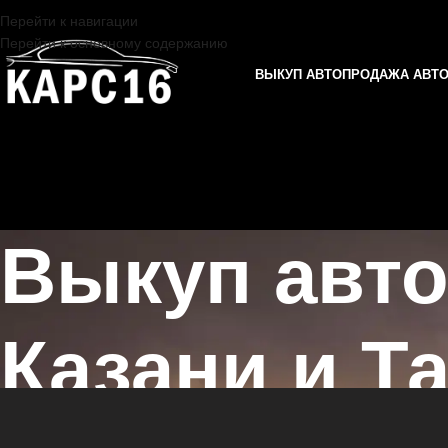
Перейти к навигации
Перейти к основному содержанию
ВЫКУП АВТО
ПРОДАЖА АВТ
Выкуп авт
Казани и Т
Главная страница
/
Выкуп автомобилей DATSUN в Казани и Татарс