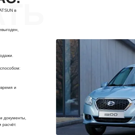
АТЬ
DATSUN в
евыгоден,
одажи.
способом:
 время и
 документы,
 расчёт.