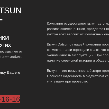
TSUN
Т
Компания осуществляет выкуп авто м
развивающихся рынков, предлагает н
Датсун всех версий: от компактных o
НКИ
Выкуп Datsun от нашей компании про
УГИХ
сегмента: наши оценщики знают, что 
независимо от
экономичность эксплуатации. При про
ой автомобиль
наличие сервисной истории и общее 
Выкуп — это возможность быстро про
нку Вашего
Японская надежность в бюджетном се
учитываем при проверке.
-16-16