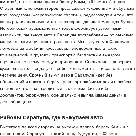
жителей, на высоком правом берегу Камы, в 62 км от Ижевска.
Старинный купеческий город прославился кожевенным и обувным
производством («сарапульские сапоги»), радиозаводом и тем, что
здесь родилась знаменитая «кавалерист-девица» Надежда Дурова.
Исторический промышленный город формирует устойчивый
авторынок, где выкуп авто в Сарапуле востребован — от легковых
машин до коммерческого транспорта. Мы выкупаем в Сарапуле
легковые автомобили, кроссоверы, внедорожники, а также
коммерческий и грузовой транспорт с бесплатным выездом
оценщика по всему городу и пригородам. Специалист проверяет
кузов, двигатель, ходовую, пробег и документы — и сразу называет
честную цену. Срочный выкуп авто в Сарапуле идёт без
объявлений и показов: берём транспорт любых марок и в любом
состоянии, включая кредитный, залоговый, битый и без
документов, оформляем официально и выплачиваем деньги в
день обращения.
Районы Сарапула, где выкупаем авто
Выезжаем по всему городу на высоком правом берегу Камы и в
окрестности; Сарапул — третий город Удмуртии, в 62 км от