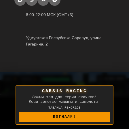
8:00-22:00 МСК (GMT+3)
Удмуртская Республика Сарапул, улица
Гагарина, 2
0
1
⛽
[ ] НА ВЕСЬ ЭКРАН
СЧЕТ:
УРОВЕНЬ:
CARS16 RACING
Зажми тап для серии скачков!
Лови золотые машины и самолеты!
ТАБЛИЦА РЕКОРДОВ
CARS16
91668
БУЛАТ
56027
ВЛАД
50915
ПОГНАЛИ!