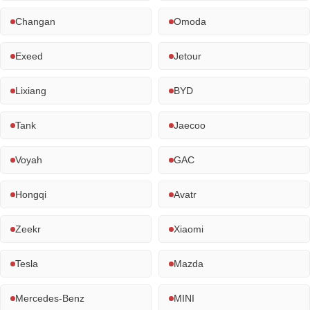
Changan
Omoda
Exeed
Jetour
Lixiang
BYD
Tank
Jaecoo
Voyah
GAC
Hongqi
Avatr
Zeekr
Xiaomi
Tesla
Mazda
Mercedes-Benz
MINI