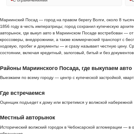
Мариинский Посад — город на правом берегу Волги, около 8 тысяч
1856 году в честь императрицы; город сохранил купеческую архит
авторынок, где выкуп авто в Мариинском Посаде востребован — о
кроссоверы, внедорожники, а также коммерческий транспорт с бес
ходовую, пробег и документы — и сразу называет честную цену. С
состоянии, включая кредитный, залоговый, битый и без документ
Районы Мариинского Посада, где выкупаем авто
Выезжаем по всему городу — центр с купеческой застройкой, кварт
Где встречаемся
Оценщик подъедет к дому или встретимся у волжской набережной и 
Местный авторынок
Исторический волжский городок в Чебоксарской агломерации — в 
обращения.