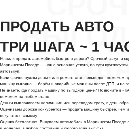
СРО
ПРОДАТЬ АВТО
ВЫГОД
ТРИ ШАГА ~ 1 ЧА
ПРОД
Решили продать автомобиль быстро и дорого? Срочный выкуп и ску
Мариинском Посаде — наша основная услуга, по сути круглосуточ
автовыкуп.
Если срочно нужны деньги или ремонт стал невыгоден, поможем п
машину выгодно — берём и аварийные машины после ДТП, и на за
Не знаете, где продать машину по выгодной цене? Позвоните в «
поможем на любом этапе.
Деньги выплачиваем наличными или переводом сразу, в день обр
Оцениваем дороже конкурентов — продать машину быстрее, чем и
покупателя самому.
Оценка бесплатная. Выкупаем автомобили в Мариинском Посаде 
и моделей, в любом состоянии и любого года выпуска.