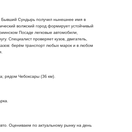
ни. Бывший Сундырь получил нынешнее имя в
орический волжский город формирует устойчивый
ариинском Посаде легковые автомобили,
гу. Специалист проверяет кузов, двигатель,
казов: берём транспорт любых марок и в любом
я.
а; рядом Чебоксары (36 км).
рка.
вто. Оцениваем по актуальному рынку на день