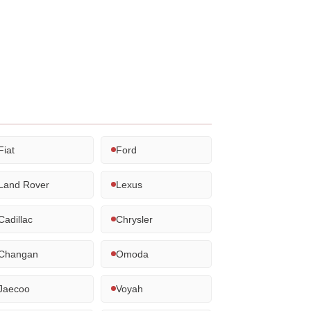
Fiat
Ford
Land Rover
Lexus
Cadillac
Chrysler
Changan
Omoda
Jaecoo
Voyah