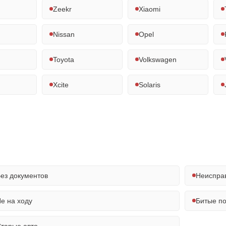
Zeekr
Xiaomi
Nissan
Opel
Toyota
Volkswagen
Xcite
Solaris
ез документов
Неиспра
е на ходу
Битые п
тарые авто