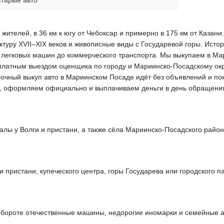
 жителей, в 36 км к югу от Чебоксар и примерно в 175 км от Каза
ектуру XVII–XIX веков и живописные виды с Государевой горы. Ист
т легковых машин до коммерческого транспорта. Мы выкупаем в М
платным выездом оценщика по городу и Мариинско-Посадскому окру
рочный выкуп авто в Мариинском Посаде идёт без объявлений и по
ов, оформляем официально и выплачиваем деньги в день обращени
алы у Волги и пристани, а также сёла Мариинско-Посадского район
пристани, купеческого центра, горы Государева или городского па
обороте отечественные машины, недорогие иномарки и семейные а