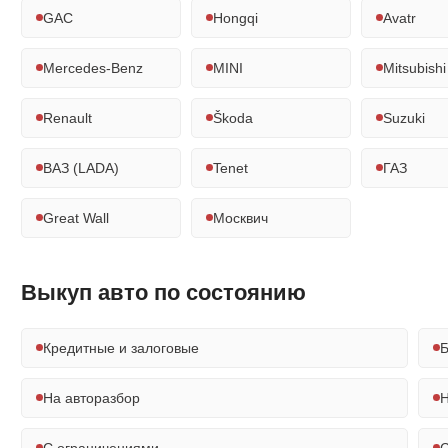
GAC
Hongqi
Avatr
Mercedes-Benz
MINI
Mitsubishi
Renault
Škoda
Suzuki
ВАЗ (LADA)
Tenet
ГАЗ
Great Wall
Москвич
Выкуп авто по состоянию
Кредитные и залоговые
Б
На авторазбор
Н
С ограничениями
С