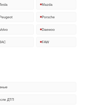
Tesla
Mazda
Peugeot
Porsche
Volvo
Daewoo
JAC
FAW
вные
осле ДТП