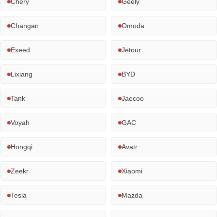
Chery
Geely
Changan
Omoda
Exeed
Jetour
Lixiang
BYD
Tank
Jaecoo
Voyah
GAC
Hongqi
Avatr
Zeekr
Xiaomi
Tesla
Mazda