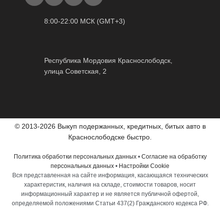
8:00-22:00 МСК (GMT+3)
Республика Мордовия Краснослободск,
улица Советская, 2
CARS16 RACING
Зажми тап для серии скачков!
Лови золотые машины и самолеты!
ТАБЛИЦА РЕКОРДОВ
CARS16
100582
© 2013-2026 Выкуп подержанных, кредитных, битых авто в
CARS16
91668
0
1
⛽
[ ] НА ВЕСЬ ЭКРАН
СЧЕТ:
УРОВЕНЬ:
Краснослободске быстро.
БУЛАТ
56027
ПОГНАЛИ!
Политика обработки персональных данных
•
Согласие на обработку
персональных данных
•
Настройки Cookie
Вся представленная на сайте информация, касающаяся технических
характеристик, наличия на складе, стоимости товаров, носит
информационный характер и не является публичной офертой,
определяемой положениями Статьи 437(2) Гражданского кодекса РФ.