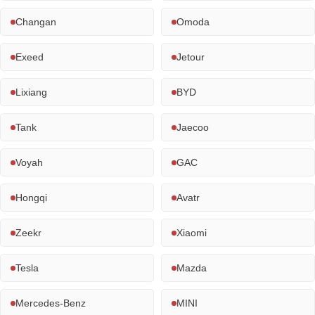
Changan
Omoda
Exeed
Jetour
Lixiang
BYD
Tank
Jaecoo
Voyah
GAC
Hongqi
Avatr
Zeekr
Xiaomi
Tesla
Mazda
Mercedes-Benz
MINI