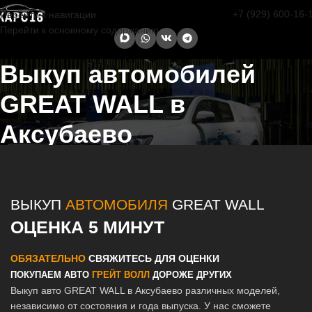
+7 (929) 600-16-
Перейти к навигации
Перейти к основному содержанию
Выкуп автомобилей
GREAT WALL в
Аксубаево
Главная страница
/
Аксубаево
/
Выкуп автомобилей GREAT WALL в
Казани и Татарстане
ВЫКУП
АВТОМОБИЛЯ
GREAT WALL
ОЦЕНКА 5 МИНУТ
ОБЯЗАТЕЛЬНО
СВЯЖИТЕСЬ ДЛЯ ОЦЕНКИ
ПОКУПАЕМ АВТО
ГРЕЙТ ВОЛЛ
ДОРОЖЕ ДРУГИХ
Выкуп авто GREAT WALL в Аксубаево различных моделей,
независимо от состояния и года выпуска. У нас сможете