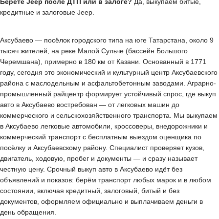
Берёте Jeep после ДТП или в залоге?
Да, выкупаем битые,
кредитные и залоговые Jeep.
Аксубаево — посёлок городского типа на юге Татарстана, около 9
тысяч жителей, на реке Малой Сульче (бассейн Большого
Черемшана), примерно в 180 км от Казани. Основанный в 1771
году, сегодня это экономический и культурный центр Аксубаевского
района с маслодельным и асфальтобетонным заводами. Аграрно-
промышленный райцентр формирует устойчивый спрос, где выкуп
авто в Аксубаево востребован — от легковых машин до
коммерческого и сельскохозяйственного транспорта. Мы выкупаем
в Аксубаево легковые автомобили, кроссоверы, внедорожники и
коммерческий транспорт с бесплатным выездом оценщика по
посёлку и Аксубаевскому району. Специалист проверяет кузов,
двигатель, ходовую, пробег и документы — и сразу называет
честную цену. Срочный выкуп авто в Аксубаево идёт без
объявлений и показов: берём транспорт любых марок и в любом
состоянии, включая кредитный, залоговый, битый и без
документов, оформляем официально и выплачиваем деньги в
день обращения.