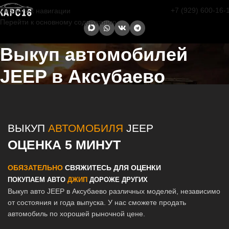
+7 (929) 600-16-
Перейти к навигации
Перейти к основному содержанию
Выкуп автомобилей
JEEP в Аксубаево
Главная страница
/
Аксубаево
/
Выкуп автомобилей JEEP в Казани
и Татарстане
ВЫКУП
АВТОМОБИЛЯ
JEEP
ОЦЕНКА 5 МИНУТ
ОБЯЗАТЕЛЬНО
СВЯЖИТЕСЬ ДЛЯ ОЦЕНКИ
ПОКУПАЕМ АВТО
ДЖИП
ДОРОЖЕ ДРУГИХ
Выкуп авто JEEP в Аксубаево различных моделей, независимо
от состояния и года выпуска. У нас сможете продать
автомобиль по хорошей рыночной цене.