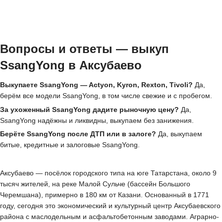
Вопросы и ответы — выкуп
SsangYong в Аксубаево
Выкупаете SsangYong — Actyon, Kyron, Rexton, Tivoli?
Да,
берём все модели SsangYong, в том числе свежие и с пробегом.
За ухоженный SsangYong дадите рыночную цену?
Да,
SsangYong надёжны и ликвидны, выкупаем без занижения.
Берёте SsangYong после ДТП или в залоге?
Да, выкупаем
битые, кредитные и залоговые SsangYong.
Аксубаево — посёлок городского типа на юге Татарстана, около 9
тысяч жителей, на реке Малой Сульче (бассейн Большого
Черемшана), примерно в 180 км от Казани. Основанный в 1771
году, сегодня это экономический и культурный центр Аксубаевского
района с маслодельным и асфальтобетонным заводами. Аграрно-