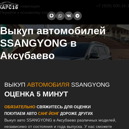
+7 (929) 600-16-
Перейти к навигации
Перейти к основному содержанию
Выкуп автомобилей
SSANGYONG в
Аксубаево
Главная страница
/
Аксубаево
/
Выкуп автомобилей SSANGYONG в
Казани и Татарстане
ВЫКУП
АВТОМОБИЛЯ
SSANGYONG
ОЦЕНКА 5 МИНУТ
ОБЯЗАТЕЛЬНО
СВЯЖИТЕСЬ ДЛЯ ОЦЕНКИ
ПОКУПАЕМ АВТО
САНГ-ЙОНГ
ДОРОЖЕ ДРУГИХ
Выкуп авто SSANGYONG в Аксубаево различных моделей,
независимо от состояния и года выпуска. У нас сможете