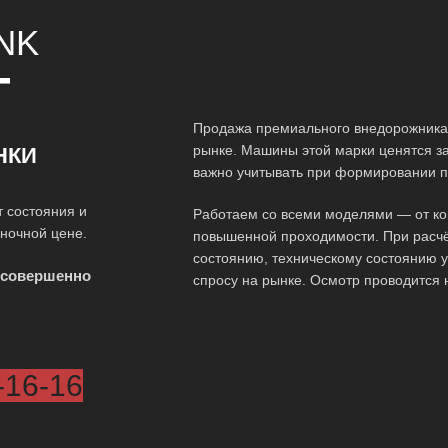
NK
Т
Продажа премиального внедорожника 
рынке. Машины этой марки ценятся за
НКИ
важно учитывать при формировании п
т состояния и
Работаем со всеми моделями — от ко
ыночной цене.
повышенной проходимости. При расчё
состоянию, техническому состоянию у
 совершенно
спросу на рынке. Осмотр проводится 
-16-16