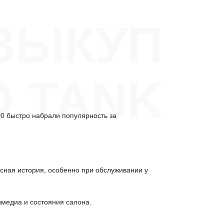
ВЫКУП
О TANK
00 быстро набрали популярность за
исная история, особенно при обслуживании у
имедиа и состояния салона.