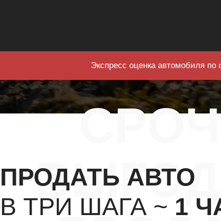
Экспресс оценка автомобиля по 
СРО
ВЫГОД
ПРОДАТЬ АВТО
В ТРИ ШАГА ~
1 Ч