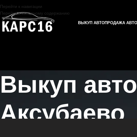
Перейти к навигации
Перейти к основному содержанию
ВЫКУП АВТО
ПРОДАЖА АВТ
Выкуп авт
Аксубаево
Главная страница
/
Аксубаево
/
Выкуп автомобилей TANK в Казани 