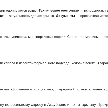
ции оцениваются выше.
Техническое состояние
— исправность узл
ст
— актуальность для авторынка.
Документы
— прозрачная истор
ожники, универсалы и спортивные версии. Состояние машины не я
и спроса и избегать формального подхода. Условия понятны заран
выкупа оформляется официально, с передачей полного комплекта 
у по реальному спросу в Аксубаево и по Татарстану. Пре