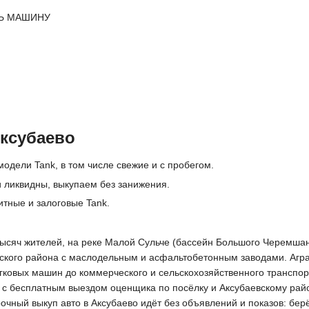
Ь МАШИНУ
Аксубаево
модели Tank, в том числе свежие и с пробегом.
 ликвидны, выкупаем без занижения.
итные и залоговые Tank.
 тысяч жителей, на реке Малой Сульче (бассейн Большого Черемшан
баевского района с маслодельным и асфальтобетонным заводами. 
легковых машин до коммерческого и сельскохозяйственного транспо
с бесплатным выездом оценщика по посёлку и Аксубаевскому район
рочный выкуп авто в Аксубаево идёт без объявлений и показов: бе