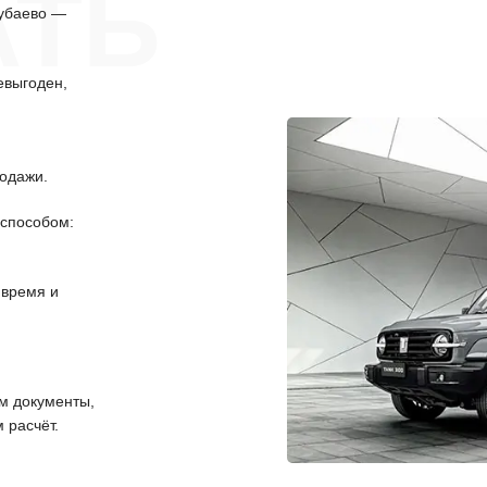
АТЬ
субаево —
евыгоден,
одажи.
способом:
 время и
 документы,
 расчёт.