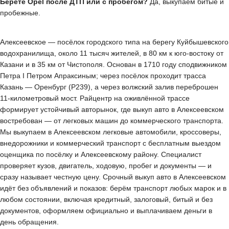
Берёте Opel после ДТП или с пробегом?
Да, выкупаем битые и
пробежные.
Алексеевское — посёлок городского типа на берегу Куйбышевского
водохранилища, около 11 тысяч жителей, в 80 км к юго-востоку от
Казани и в 35 км от Чистополя. Основан в 1710 году сподвижником
Петра I Петром Апраксиным; через посёлок проходит трасса
Казань — Оренбург (Р239), а через волжский залив переброшен
11-километровый мост. Райцентр на оживлённой трассе
формирует устойчивый авторынок, где выкуп авто в Алексеевском
востребован — от легковых машин до коммерческого транспорта.
Мы выкупаем в Алексеевском легковые автомобили, кроссоверы,
внедорожники и коммерческий транспорт с бесплатным выездом
оценщика по посёлку и Алексеевскому району. Специалист
проверяет кузов, двигатель, ходовую, пробег и документы — и
сразу называет честную цену. Срочный выкуп авто в Алексеевском
идёт без объявлений и показов: берём транспорт любых марок и в
любом состоянии, включая кредитный, залоговый, битый и без
документов, оформляем официально и выплачиваем деньги в
день обращения.