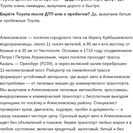
Toyota очень ликвидны, выкупаем дорого и быстро.
Берёте Toyota после ДТП или с пробегом?
Да, выкупаем битые
и пробежные Toyota.
Алексеевское — посёлок городского типа на берегу Куйбышевского
водохранилища, около 11 тысяч жителей, в 80 км к юго-востоку от
Казани и в 35 км от Чистополя. Основан в 1710 году сподвижником
Петра I Петром Апраксиным; через посёлок проходит трасса
Казань — Оренбург (Р239), а через волжский залив переброшен
11-километровый мост. Райцентр на оживлённой трассе
формирует устойчивый авторынок, где выкуп авто в Алексеевском
востребован — от легковых машин до коммерческого транспорта.
Мы выкупаем в Алексеевском легковые автомобили, кроссоверы,
внедорожники и коммерческий транспорт с бесплатным выездом
оценщика по посёлку и Алексеевскому району. Специалист
проверяет кузов, двигатель, ходовую, пробег и документы — и
сразу называет честную цену. Срочный выкуп авто в Алексеевском
идёт без объявлений и показов: берём транспорт любых марок и в
любом состоянии, включая кредитный, залоговый, битый и без