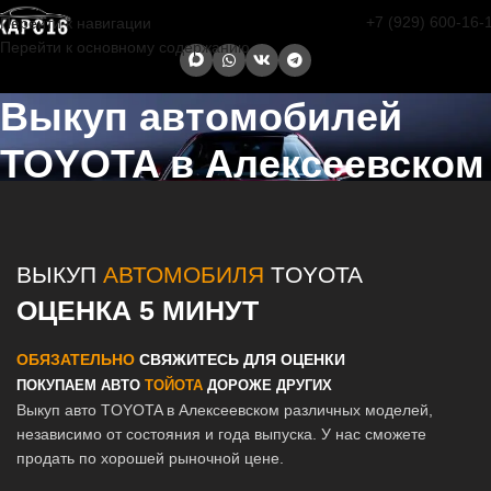
+7 (929) 600-16-
Перейти к навигации
Перейти к основному содержанию
Выкуп автомобилей
TOYOTA в Алексеевском
Главная страница
/
Алексеевское
/
Выкуп автомобилей TOYOTA в
Казани и Татарстане
ВЫКУП
АВТОМОБИЛЯ
TOYOTA
ОЦЕНКА 5 МИНУТ
ОБЯЗАТЕЛЬНО
СВЯЖИТЕСЬ ДЛЯ ОЦЕНКИ
ПОКУПАЕМ АВТО
ТОЙОТА
ДОРОЖЕ ДРУГИХ
Выкуп авто TOYOTA в Алексеевском различных моделей,
независимо от состояния и года выпуска. У нас сможете
продать по хорошей рыночной цене.