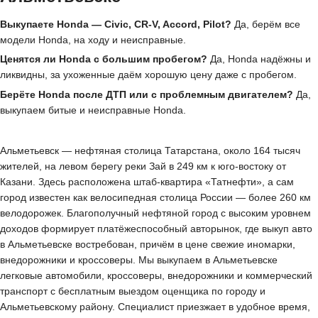
Выкупаете Honda — Civic, CR-V, Accord, Pilot?
Да, берём все
модели Honda, на ходу и неисправные.
Ценятся ли Honda с большим пробегом?
Да, Honda надёжны и
ликвидны, за ухоженные даём хорошую цену даже с пробегом.
Берёте Honda после ДТП или с проблемным двигателем?
Да,
выкупаем битые и неисправные Honda.
Альметьевск — нефтяная столица Татарстана, около 164 тысяч
жителей, на левом берегу реки Зай в 249 км к юго-востоку от
Казани. Здесь расположена штаб-квартира «Татнефти», а сам
город известен как велосипедная столица России — более 260 км
велодорожек. Благополучный нефтяной город с высоким уровнем
доходов формирует платёжеспособный авторынок, где выкуп авто
в Альметьевске востребован, причём в цене свежие иномарки,
внедорожники и кроссоверы. Мы выкупаем в Альметьевске
легковые автомобили, кроссоверы, внедорожники и коммерческий
транспорт с бесплатным выездом оценщика по городу и
Альметьевскому району. Специалист приезжает в удобное время,