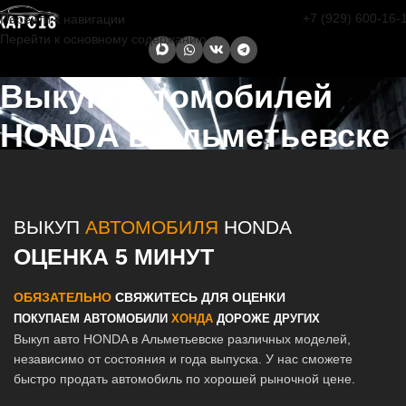
+7 (929) 600-16-
Перейти к навигации
Перейти к основному содержанию
Выкуп автомобилей
HONDA в Альметьевске
Главная страница
/
Альметьевск
/
Выкуп автомобилей HONDA в
Казани и Татарстане
ВЫКУП
АВТОМОБИЛЯ
HONDA
ОЦЕНКА 5 МИНУТ
ОБЯЗАТЕЛЬНО
СВЯЖИТЕСЬ ДЛЯ ОЦЕНКИ
ПОКУПАЕМ АВТОМОБИЛИ
ХОНДА
ДОРОЖЕ ДРУГИХ
Выкуп авто HONDA в Альметьевске различных моделей,
независимо от состояния и года выпуска. У нас сможете
быстро продать автомобиль по хорошей рыночной цене.