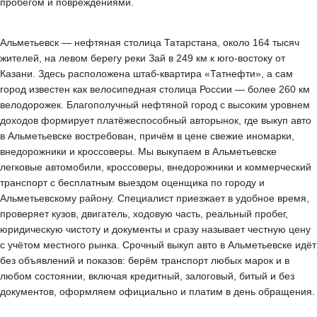
пробегом и повреждениями.
Альметьевск — нефтяная столица Татарстана, около 164 тысяч
жителей, на левом берегу реки Зай в 249 км к юго-востоку от
Казани. Здесь расположена штаб-квартира «Татнефти», а сам
город известен как велосипедная столица России — более 260 км
велодорожек. Благополучный нефтяной город с высоким уровнем
доходов формирует платёжеспособный авторынок, где выкуп авто
в Альметьевске востребован, причём в цене свежие иномарки,
внедорожники и кроссоверы. Мы выкупаем в Альметьевске
легковые автомобили, кроссоверы, внедорожники и коммерческий
транспорт с бесплатным выездом оценщика по городу и
Альметьевскому району. Специалист приезжает в удобное время,
проверяет кузов, двигатель, ходовую часть, реальный пробег,
юридическую чистоту и документы и сразу называет честную цену
с учётом местного рынка. Срочный выкуп авто в Альметьевске идёт
без объявлений и показов: берём транспорт любых марок и в
любом состоянии, включая кредитный, залоговый, битый и без
документов, оформляем официально и платим в день обращения.