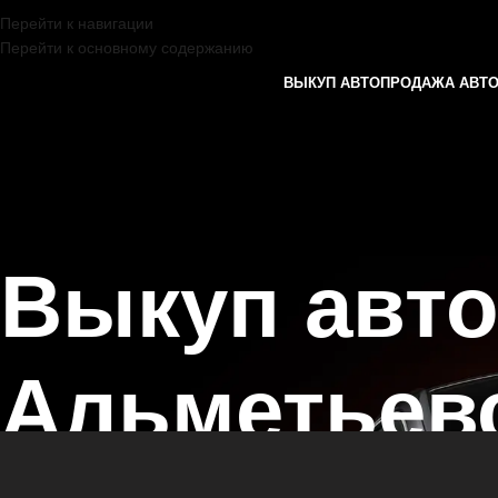
Перейти к навигации
Перейти к основному содержанию
ВЫКУП АВТО
ПРОДАЖА АВТ
Выкуп авт
Альметьев
Главная страница
/
Альметьевск
/
Выкуп автомобилей LEXUS в Каза