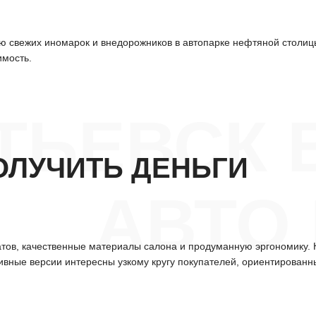
 свежих иномарок и внедорожников в автопарке нефтяной столицы
имость.
ТЬЕВСК 
ОЛУЧИТЬ ДЕНЬГИ
АВТО
гатов, качественные материалы салона и продуманную эргономику.
ивные версии интересны узкому кругу покупателей, ориентированн