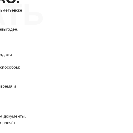
АТЬ
льметьевске
евыгоден,
одажи.
способом:
 время и
 документы,
 расчёт.