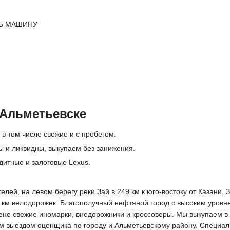
Ь МАШИНУ
 Альметьевске
 в том числе свежие и с пробегом.
ы и ликвидны, выкупаем без занижения.
дитные и залоговые Lexus.
лей, на левом берегу реки Зай в 249 км к юго-востоку от Казани.
60 км велодорожек. Благополучный нефтяной город с высоким уро
 цене свежие иномарки, внедорожники и кроссоверы. Мы выкупаем в
м выездом оценщика по городу и Альметьевскому району. Специал