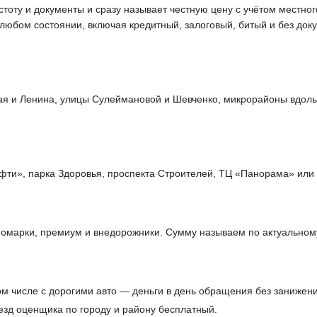
истоту и документы и сразу называет честную цену с учётом местно
в любом состоянии, включая кредитный, залоговый, битый и без д
ая и Ленина, улицы Сулеймановой и Шевченко, микрорайоны вдоль 
фти», парка Здоровья, проспекта Строителей, ТЦ «Панорама» или
омарки, премиум и внедорожники. Сумму называем по актуальному
ом числе с дорогими авто — деньги в день обращения без занижен
езд оценщика по городу и району бесплатный.