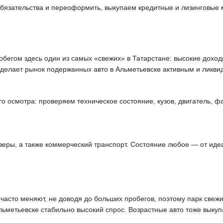
обязательства и переоформить, выкупаем кредитные и лизинговые
обегом здесь один из самых «свежих» в Татарстане: высокие дохо
 делает рынок подержанных авто в Альметьевске активным и ликви
 осмотра: проверяем техническое состояние, кузов, двигатель, фа
еры, а также коммерческий транспорт. Состояние любое — от идеа
асто меняют, не доводя до больших пробегов, поэтому парк свежи
льметьевске стабильно высокий спрос. Возрастные авто тоже выку