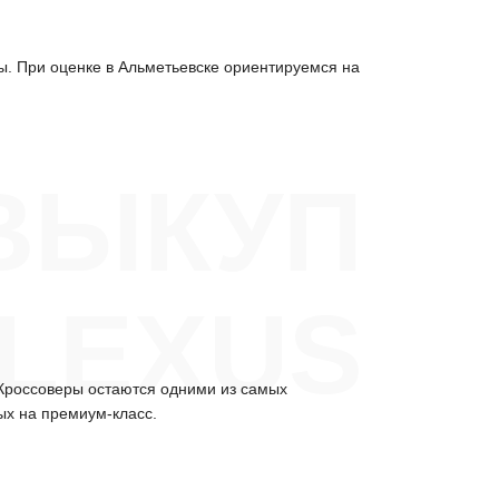
. При оценке в Альметьевске ориентируемся на
ВЫКУП
 LEXUS
 Кроссоверы остаются одними из самых
ых на премиум-класс.