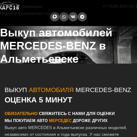
+7 (929) 600-16-
Перейти к навигации
Перейти к основному содержанию
Выкуп автомобилей
MERCEDES-BENZ в
Альметьевске
Главная страница
/
Альметьевск
/
Выкуп автомобилей MERCEDES-
BENZ в Казани и Татарстане
ВЫКУП
АВТОМОБИЛЯ
MERCEDES-BENZ
ОЦЕНКА 5 МИНУТ
ОБЯЗАТЕЛЬНО
СВЯЖИТЕСЬ С НАМИ ДЛЯ ОЦЕНКИ
МЫ ПОКУПАЕМ АВТО
МЕРСЕДЕС
ДОРОЖЕ ДРУГИХ
Выкуп авто MERCEDES в Альметьевске различных моделей,
независимо от состояния и года выпуска. У нас сможете