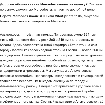
Дорогое обслуживание Mercedes влияет на оценку?
Считаем
по рынку; ухоженные Mercedes выкупаем по достойной цене.
Берёте Mercedes после ДТП или Vito/Sprinter?
Да, выкупаем
битые легковые и коммерческие Mercedes.
Альметьевск — нефтяная столица Татарстана, около 164 тысяч
жителей, на левом берегу реки Зай в 249 км к юго-востоку от
Казани. Здесь расположена штаб-квартира «Татнефти», а сам
город известен как велосипедная столица России — более 260 км
велодорожек. Благополучный нефтяной город с высоким уровнем
доходов формирует платёжеспособный авторынок, где выкуп авто
в Альметьевске востребован, причём в цене свежие иномарки,
внедорожники и кроссоверы. Мы выкупаем в Альметьевске
легковые автомобили, кроссоверы, внедорожники и коммерческий
транспорт с бесплатным выездом оценщика по городу и
Альметьевскому району. Специалист приезжает в удобное время,
проверяет кузов, двигатель, ходовую часть, реальный пробег,
юридическую чистоту и документы и сразу называет честную цену
с учётом местного рынка. Срочный выкуп авто в Альметьевске идёт