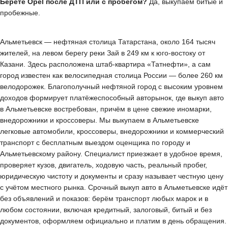
Берёте Opel после ДТП или с пробегом?
Да, выкупаем битые и
пробежные.
Альметьевск — нефтяная столица Татарстана, около 164 тысяч
жителей, на левом берегу реки Зай в 249 км к юго-востоку от
Казани. Здесь расположена штаб-квартира «Татнефти», а сам
город известен как велосипедная столица России — более 260 км
велодорожек. Благополучный нефтяной город с высоким уровнем
доходов формирует платёжеспособный авторынок, где выкуп авто
в Альметьевске востребован, причём в цене свежие иномарки,
внедорожники и кроссоверы. Мы выкупаем в Альметьевске
легковые автомобили, кроссоверы, внедорожники и коммерческий
транспорт с бесплатным выездом оценщика по городу и
Альметьевскому району. Специалист приезжает в удобное время,
проверяет кузов, двигатель, ходовую часть, реальный пробег,
юридическую чистоту и документы и сразу называет честную цену
с учётом местного рынка. Срочный выкуп авто в Альметьевске идёт
без объявлений и показов: берём транспорт любых марок и в
любом состоянии, включая кредитный, залоговый, битый и без
документов, оформляем официально и платим в день обращения.