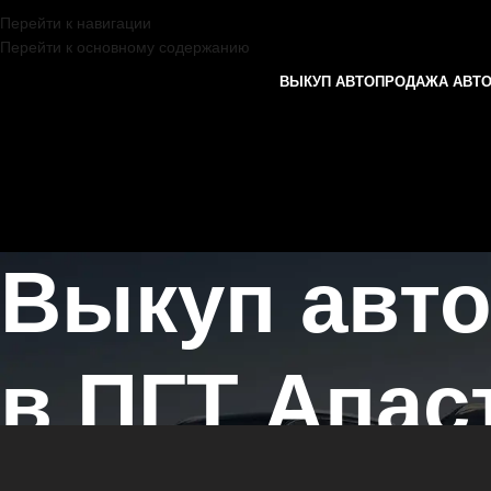
Перейти к навигации
Перейти к основному содержанию
ВЫКУП АВТО
ПРОДАЖА АВТ
Выкуп авт
в ПГТ Апас
Главная страница
/
Апастово
/
Выкуп автомобилей CHANGAN в Каза