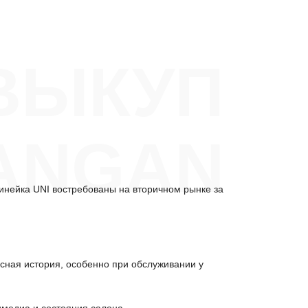
ВЫКУП
ANGAN
инейка UNI востребованы на вторичном рынке за
исная история, особенно при обслуживании у