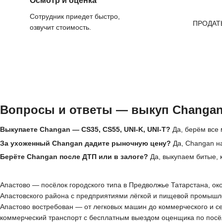
Осмотр и оценка
Сотрудник приедет быстро,
ПРОДАТ
озвучит стоимость.
Вопросы и ответы — выкуп Changan
Выкупаете Changan — CS35, CS55, UNI-K, UNI-T?
Да, берём все 
За ухоженный Changan дадите рыночную цену?
Да, Changan н
Берёте Changan после ДТП или в залоге?
Да, выкупаем битые, 
Апастово — посёлок городского типа в Предволжье Татарстана, око
Апастовского района с предприятиями лёгкой и пищевой промышле
Апастово востребован — от легковых машин до коммерческого и с
коммерческий транспорт с бесплатным выездом оценщика по посёлк