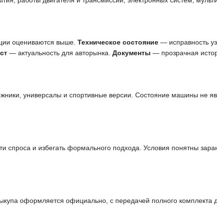
ытия, работы двигателя и трансмиссии, электронных систем, мульт
ции оцениваются выше.
Техническое состояние
— исправность узл
ст
— актуальность для авторынка.
Документы
— прозрачная истор
ожники, универсалы и спортивные версии. Состояние машины не я
и спроса и избегать формального подхода. Условия понятны заран
выкупа оформляется официально, с передачей полного комплекта 