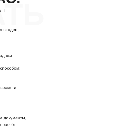
АТЬ
в ПГТ
евыгоден,
одажи.
способом:
 время и
 документы,
 расчёт.