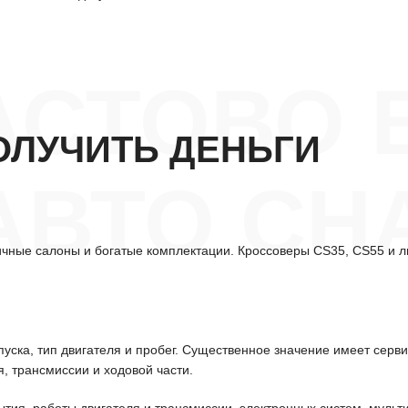
АСТОВО 
ОЛУЧИТЬ ДЕНЬГИ
АВТО CH
ичные салоны и богатые комплектации. Кроссоверы CS35, CS55 и л
уска, тип двигателя и пробег. Существенное значение имеет серв
, трансмиссии и ходовой части.