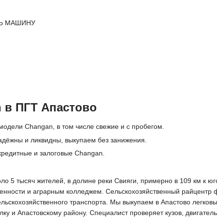
Ь МАШИНУ
 в ПГТ Апастово
модели Changan, в том числе свежие и с пробегом.
адёжны и ликвидны, выкупаем без занижения.
кредитные и залоговые Changan.
ло 5 тысяч жителей, в долине реки Свияги, примерно в 109 км к ю
нности и аграрным колледжем. Сельскохозяйственный райцентр фо
ельскохозяйственного транспорта. Мы выкупаем в Апастово легков
у и Апастовскому району. Специалист проверяет кузов, двигатель