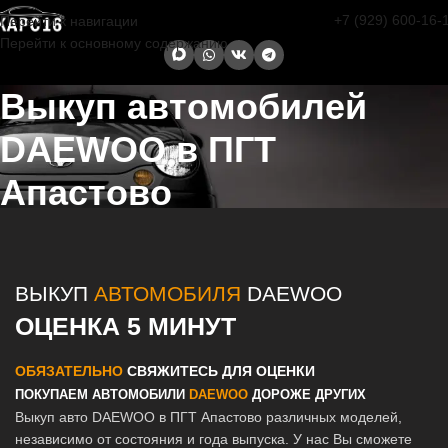
+7 (929) 600-16-
Перейти к навигации
Перейти к основному содержанию
Выкуп автомобилей
DAEWOO в ПГТ
Апастово
Главная страница
/
Апастово
/
Выкуп автомобилей DAEWOO в
Казани и Татарстане
ВЫКУП
АВТОМОБИЛЯ
DAEWOO
ОЦЕНКА 5 МИНУТ
ОБЯЗАТЕЛЬНО
СВЯЖИТЕСЬ ДЛЯ ОЦЕНКИ
ПОКУПАЕМ АВТОМОБИЛИ
DAEWOO
ДОРОЖЕ ДРУГИХ
Выкуп авто DAEWOO в ПГТ Апастово различных моделей,
независимо от состояния и года выпуска. У нас Вы сможете