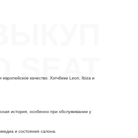
ВЫКУП
О SEAT
европейское качество. Хэтчбеки Leon, Ibiza и
исная история, особенно при обслуживании у
имедиа и состояния салона.