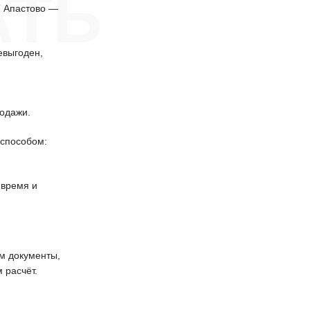
АТЬ
Т Апастово —
евыгоден,
одажи.
способом:
 время и
 документы,
 расчёт.