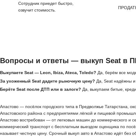
Сотрудник приедет быстро,
ПРОДАТ
озвучит стоимость.
Вопросы и ответы — выкуп Seat в П
Выкупаете Seat — Leon, Ibiza, Ateca, Toledo?
Да, берём все моде
За ухоженный Seat дадите рыночную цену?
Да, Seat надёжны и
Берёте Seat после ДТП или в залоге?
Да, выкупаем битые, креди
Апастово — посёлок городского типа в Предволжье Татарстана, око
Апастовского района с предприятиями лёгкой и пищевой промышле
Апастово востребован — от легковых машин до коммерческого и с
коммерческий транспорт с бесплатным выездом оценщика по посёлк
называет честную цену. Срочный выкуп авто в Апастово идёт без 