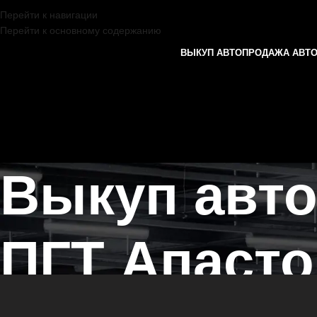
Перейти к навигации
Перейти к основному содержанию
ВЫКУП АВТО
ПРОДАЖА АВТ
Выкуп авт
ПГТ Апаст
Главная страница
/
Апастово
/
Выкуп автомобилей SEAT в Казани и