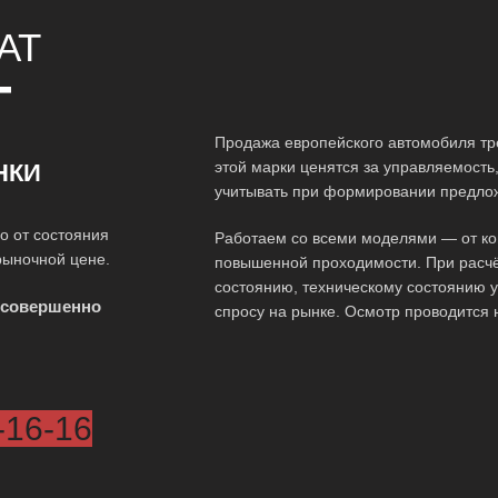
AT
Т
Продажа европейского автомобиля тр
этой марки ценятся за управляемост
НКИ
учитывать при формировании предло
о от состояния
Работаем со всеми моделями — от ко
рыночной цене.
повышенной проходимости. При расчё
состоянию, техническому состоянию у
 совершенно
спросу на рынке. Осмотр проводится 
-16-16