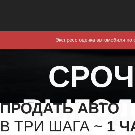
Экспресс оценка автомобиля по 
СРО
ВЫГОД
ПРОДАТЬ АВТО
В ТРИ ШАГА ~
1 Ч