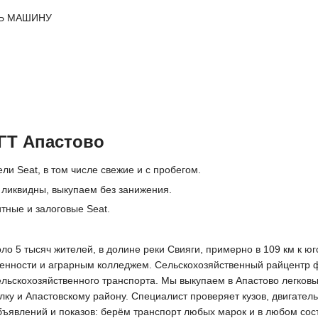
Ь МАШИНУ
ГТ Апастово
ли Seat, в том числе свежие и с пробегом.
 ликвидны, выкупаем без занижения.
тные и залоговые Seat.
ло 5 тысяч жителей, в долине реки Свияги, примерно в 109 км к ю
нности и аграрным колледжем. Сельскохозяйственный райцентр фо
ельскохозяйственного транспорта. Мы выкупаем в Апастово легков
у и Апастовскому району. Специалист проверяет кузов, двигатель
объявлений и показов: берём транспорт любых марок и в любом сос