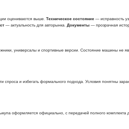
ции оцениваются выше.
Техническое состояние
— исправность узл
ст
— актуальность для авторынка.
Документы
— прозрачная истор
ожники, универсалы и спортивные версии. Состояние машины не я
и спроса и избегать формального подхода. Условия понятны заран
выкупа оформляется официально, с передачей полного комплекта 