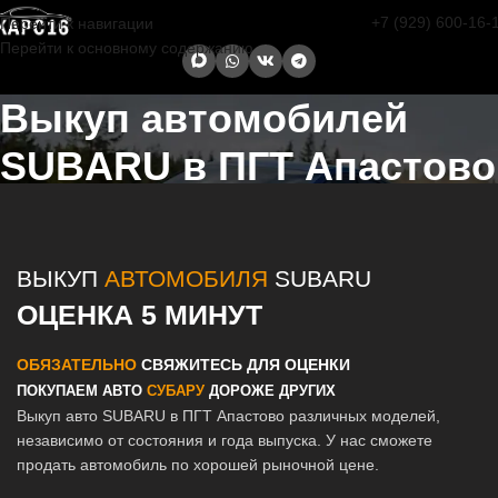
+7 (929) 600-16-
Перейти к навигации
Перейти к основному содержанию
Выкуп автомобилей
SUBARU в ПГТ Апастово
Главная страница
/
Апастово
/
Выкуп автомобилей SUBARU в
Казани и Татарстане
ВЫКУП
АВТОМОБИЛЯ
SUBARU
ОЦЕНКА 5 МИНУТ
ОБЯЗАТЕЛЬНО
СВЯЖИТЕСЬ ДЛЯ ОЦЕНКИ
ПОКУПАЕМ АВТО
СУБАРУ
ДОРОЖЕ ДРУГИХ
Выкуп авто SUBARU в ПГТ Апастово различных моделей,
независимо от состояния и года выпуска. У нас сможете
продать автомобиль по хорошей рыночной цене.