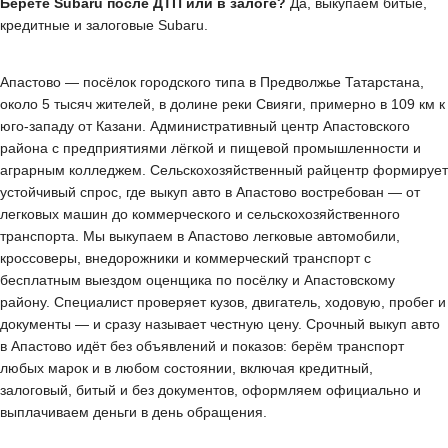
Берёте Subaru после ДТП или в залоге?
Да, выкупаем битые,
кредитные и залоговые Subaru.
Апастово — посёлок городского типа в Предволжье Татарстана,
около 5 тысяч жителей, в долине реки Свияги, примерно в 109 км к
юго-западу от Казани. Административный центр Апастовского
района с предприятиями лёгкой и пищевой промышленности и
аграрным колледжем. Сельскохозяйственный райцентр формирует
устойчивый спрос, где выкуп авто в Апастово востребован — от
легковых машин до коммерческого и сельскохозяйственного
транспорта. Мы выкупаем в Апастово легковые автомобили,
кроссоверы, внедорожники и коммерческий транспорт с
бесплатным выездом оценщика по посёлку и Апастовскому
району. Специалист проверяет кузов, двигатель, ходовую, пробег и
документы — и сразу называет честную цену. Срочный выкуп авто
в Апастово идёт без объявлений и показов: берём транспорт
любых марок и в любом состоянии, включая кредитный,
залоговый, битый и без документов, оформляем официально и
выплачиваем деньги в день обращения.