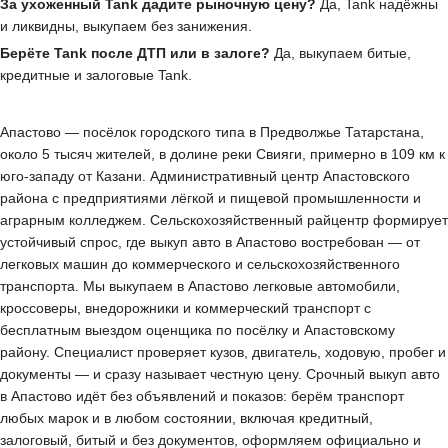
За ухоженный Tank дадите рыночную цену?
Да, Tank надёжны
и ликвидны, выкупаем без занижения.
Берёте Tank после ДТП или в залоге?
Да, выкупаем битые,
кредитные и залоговые Tank.
Апастово — посёлок городского типа в Предволжье Татарстана,
около 5 тысяч жителей, в долине реки Свияги, примерно в 109 км к
юго-западу от Казани. Административный центр Апастовского
района с предприятиями лёгкой и пищевой промышленности и
аграрным колледжем. Сельскохозяйственный райцентр формирует
устойчивый спрос, где выкуп авто в Апастово востребован — от
легковых машин до коммерческого и сельскохозяйственного
транспорта. Мы выкупаем в Апастово легковые автомобили,
кроссоверы, внедорожники и коммерческий транспорт с
бесплатным выездом оценщика по посёлку и Апастовскому
району. Специалист проверяет кузов, двигатель, ходовую, пробег и
документы — и сразу называет честную цену. Срочный выкуп авто
в Апастово идёт без объявлений и показов: берём транспорт
любых марок и в любом состоянии, включая кредитный,
залоговый, битый и без документов, оформляем официально и