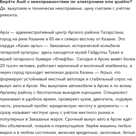
Берёте Audi с неисправностями по электронике или quattro?
Да, выкупаем и технически неисправные, цену считаем с учётом
ремонта.
Арск — административный центр Арского района Татарстана,
город на реке Казанке в 65 км к северо-востоку от Казани. Это
сердце «Казан арты» — Заказанья, исторической колыбели
татарской культуры: здесь находятся музей Габдуллы Тукая и
музей татарского букваря «Әлифба». Сегодня в Арске живёт более
20 тысяч человек, работают кирпичный и молочный комбинаты, а
через город проходит железная дорога Казань — Агрыз, что
формирует устойчивый местный автопарк и стабильный спрос на
выкуп авто в Арске. Мы выкупаем автомобили в Арске и по всему
Арскому району с бесплатным выездом оценщика. Специалист
приезжает в удобное время, проверяет кузов, двигатель, ходовую
часть, реальный пробег, юридическую чистоту и документы — и
сразу называет честную цену с учётом местного рынка и
популярных в Заказанье марок. Срочный выкуп авто в Арске идёт
без объявлений, показов и перекупщиков: берём машины любых
марок и в любом состоянии, включая кредитные, залоговые, битые