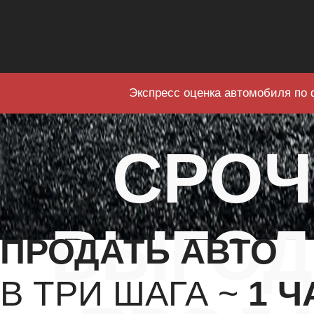
Экспресс оценка автомобиля по 
СРО
ВЫГОД
ПРОДАТЬ АВТО
В ТРИ ШАГА ~
1 Ч