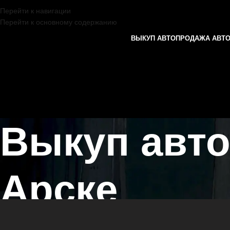
Перейти к навигации
Перейти к основному содержанию
ВЫКУП АВТО
ПРОДАЖА АВТ
Выкуп авто
Арске
Главная страница
/
Арск
/
Выкуп автомобилей MINI в Казани и Тата