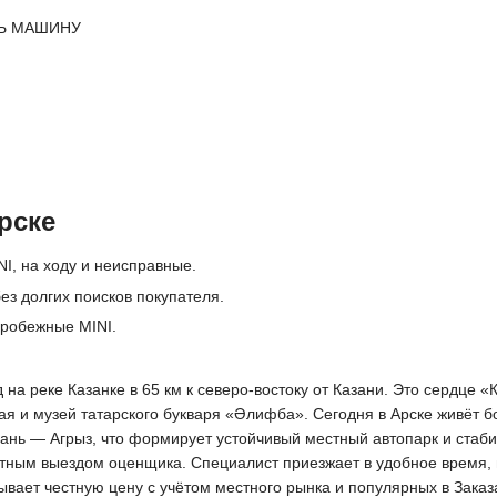
Ь МАШИНУ
рске
I, на ходу и неисправные.
ез долгих поисков покупателя.
пробежные MINI.
на реке Казанке в 65 км к северо-востоку от Казани. Это сердце «
ая и музей татарского букваря «Әлифба». Сегодня в Арске живёт б
ань — Агрыз, что формирует устойчивый местный автопарк и стаби
тным выездом оценщика. Специалист приезжает в удобное время, пр
ывает честную цену с учётом местного рынка и популярных в Заказ