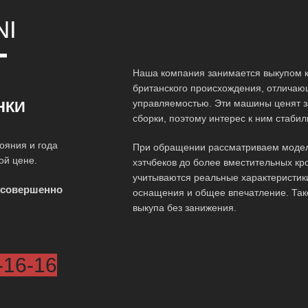
NI
Т
Наша компания занимается выкупом к
британского происхождения, отличаю
управляемостью. Эти машины ценят з
НКИ
сборки, поэтому интерес к ним стаби
ояния и года
При обращении рассматриваем модел
ой цене.
хэтчбеков до более вместительных кр
учитываются реальные характеристики
 совершенно
оснащения и общее впечатление. Так
выкупа без занижения.
-16-16