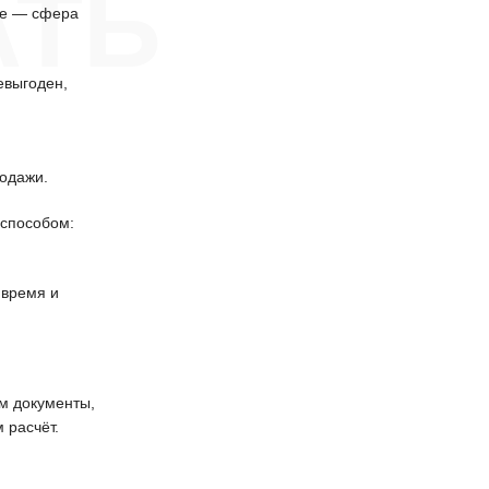
АТЬ
ке — сфера
евыгоден,
одажи.
способом:
 время и
 документы,
 расчёт.