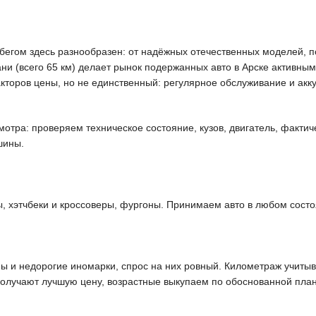
бегом здесь разнообразен: от надёжных отечественных моделей, п
ани (всего 65 км) делает рынок подержанных авто в Арске активн
кторов цены, но не единственный: регулярное обслуживание и ак
отра: проверяем техническое состояние, кузов, двигатель, фактич
шины.
хэтчбеки и кроссоверы, фургоны. Принимаем авто в любом состоя
 и недорогие иномарки, спрос на них ровный. Километраж учитыв
получают лучшую цену, возрастные выкупаем по обоснованной план