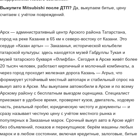
Выкупите Mitsubishi после ДТП?
Да, выкупаем битые, цену
считаем с учётом повреждений.
Арск — административный центр Арского района Татарстана,
город на реке Казанке в 65 км к северо-востоку от Казани. Это
сердце «Казан арты» — Заказанья, исторической колыбели
татарской культуры: здесь находятся музей Габдуллы Тукая и
музей татарского букваря «Әлифба». Сегодня в Арске живёт более
20 тысяч человек, работают кирпичный и молочный комбинаты, а
через город проходит железная дорога Казань — Агрыз, что
формирует устойчивый местный автопарк и стабильный спрос на
выкуп авто в Арске. Мы выкупаем автомобили в Арске и по всему
Арскому району с бесплатным выездом оценщика. Специалист
приезжает в удобное время, проверяет кузов, двигатель, ходовую
часть, реальный пробег, юридическую чистоту и документы — и
сразу называет честную цену с учётом местного рынка и
популярных в Заказанье марок. Срочный выкуп авто в Арске идёт
без объявлений, показов и перекупщиков: берём машины любых
марок и в любом состоянии, включая кредитные, залоговые, битые