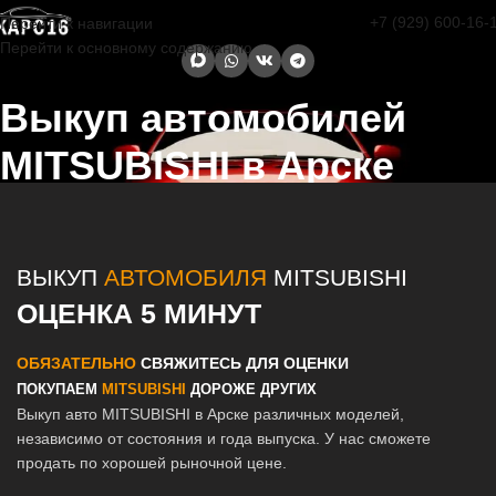
+7 (929) 600-16-
Перейти к навигации
Перейти к основному содержанию
Выкуп автомобилей
MITSUBISHI в Арске
Главная страница
/
Арск
/
Выкуп автомобилей MITSUBISHI в
Казани и Татарстане
ВЫКУП
АВТОМОБИЛЯ
MITSUBISHI
ОЦЕНКА 5 МИНУТ
ОБЯЗАТЕЛЬНО
СВЯЖИТЕСЬ ДЛЯ ОЦЕНКИ
ПОКУПАЕМ
MITSUBISHI
ДОРОЖЕ ДРУГИХ
Выкуп авто MITSUBISHI в Арске различных моделей,
независимо от состояния и года выпуска. У нас сможете
продать по хорошей рыночной цене.