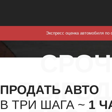
Экспресс оценка автомобиля по 
СРО
ВЫГОД
ПРОДАТЬ АВТО
В ТРИ ШАГА ~
1 Ч