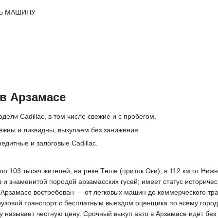
Ь МАШИНУ
 в Арзамасе
дели Cadillac, в том числе свежие и с пробегом.
дёжны и ликвидны, выкупаем без занижения.
едитные и залоговые Cadillac.
ло 103 тысяч жителей, на реке Тёше (приток Оки), в 112 км от Ни
ов и знаменитой породой арзамасских гусей; имеет статус истори
в Арзамасе востребован — от легковых машин до коммерческого тр
грузовой транспорт с бесплатным выездом оценщика по всему горо
зу называет честную цену. Срочный выкуп авто в Арзамасе идёт бе