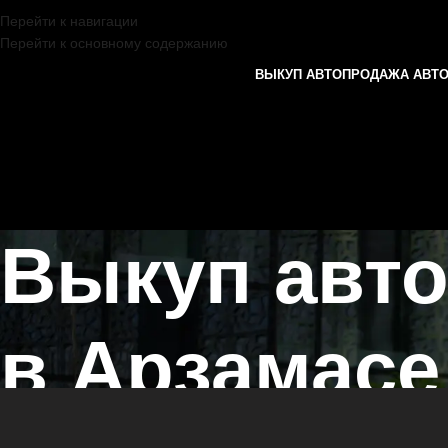
Перейти к навигации
Перейти к основному содержанию
ВЫКУП АВТО
ПРОДАЖА АВТ
Выкуп авт
в Арзамасе
Главная страница
/
Арзамас
/
Выкуп автомобилей CADILLAC в Каза