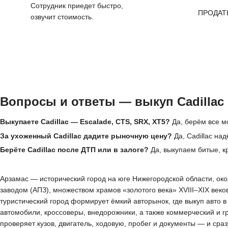
Сотрудник приедет быстро,
ПРОДАТ
озвучит стоимость.
Вопросы и ответы — выкуп Cadillac
Выкупаете Cadillac — Escalade, CTS, SRX, XT5?
Да, берём все мо
За ухоженный Cadillac дадите рыночную цену?
Да, Cadillac на
Берёте Cadillac после ДТП или в залоге?
Да, выкупаем битые, кр
Арзамас — исторический город на юге Нижегородской области, око
заводом (АПЗ), множеством храмов «золотого века» XVIII–XIX век
туристический город формирует ёмкий авторынок, где выкуп авто 
автомобили, кроссоверы, внедорожники, а также коммерческий и 
проверяет кузов, двигатель, ходовую, пробег и документы — и сра