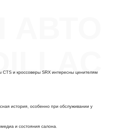
 АВТО
DILLAC
ны CTS и кроссоверы SRX интересны ценителям
исная история, особенно при обслуживании у
имедиа и состояния салона.