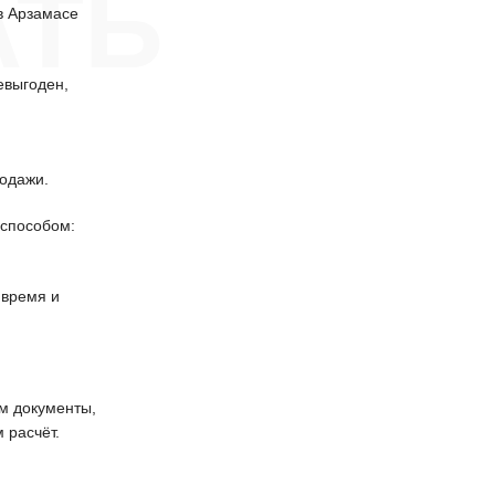
АТЬ
в Арзамасе
евыгоден,
одажи.
способом:
 время и
 документы,
 расчёт.