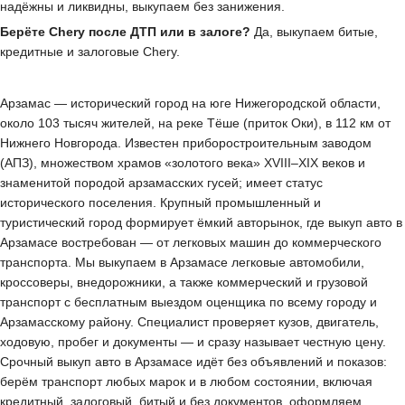
надёжны и ликвидны, выкупаем без занижения.
Берёте Chery после ДТП или в залоге?
Да, выкупаем битые,
кредитные и залоговые Chery.
Арзамас — исторический город на юге Нижегородской области,
около 103 тысяч жителей, на реке Тёше (приток Оки), в 112 км от
Нижнего Новгорода. Известен приборостроительным заводом
(АПЗ), множеством храмов «золотого века» XVIII–XIX веков и
знаменитой породой арзамасских гусей; имеет статус
исторического поселения. Крупный промышленный и
туристический город формирует ёмкий авторынок, где выкуп авто в
Арзамасе востребован — от легковых машин до коммерческого
транспорта. Мы выкупаем в Арзамасе легковые автомобили,
кроссоверы, внедорожники, а также коммерческий и грузовой
транспорт с бесплатным выездом оценщика по всему городу и
Арзамасскому району. Специалист проверяет кузов, двигатель,
ходовую, пробег и документы — и сразу называет честную цену.
Срочный выкуп авто в Арзамасе идёт без объявлений и показов:
берём транспорт любых марок и в любом состоянии, включая
кредитный, залоговый, битый и без документов, оформляем