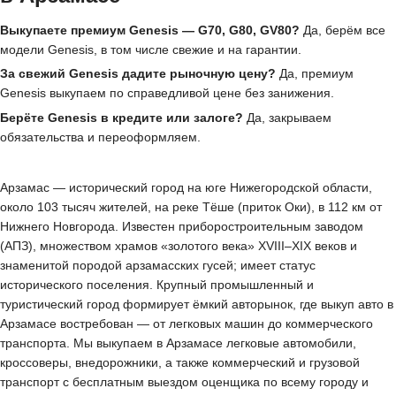
Выкупаете премиум Genesis — G70, G80, GV80?
Да, берём все
модели Genesis, в том числе свежие и на гарантии.
За свежий Genesis дадите рыночную цену?
Да, премиум
Genesis выкупаем по справедливой цене без занижения.
Берёте Genesis в кредите или залоге?
Да, закрываем
обязательства и переоформляем.
Арзамас — исторический город на юге Нижегородской области,
около 103 тысяч жителей, на реке Тёше (приток Оки), в 112 км от
Нижнего Новгорода. Известен приборостроительным заводом
(АПЗ), множеством храмов «золотого века» XVIII–XIX веков и
знаменитой породой арзамасских гусей; имеет статус
исторического поселения. Крупный промышленный и
туристический город формирует ёмкий авторынок, где выкуп авто в
Арзамасе востребован — от легковых машин до коммерческого
транспорта. Мы выкупаем в Арзамасе легковые автомобили,
кроссоверы, внедорожники, а также коммерческий и грузовой
транспорт с бесплатным выездом оценщика по всему городу и