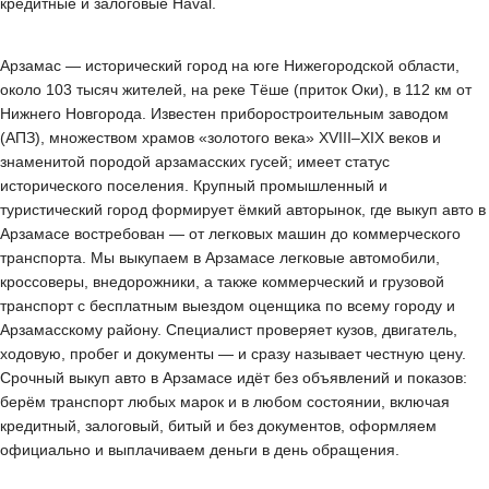
кредитные и залоговые Haval.
Арзамас — исторический город на юге Нижегородской области,
около 103 тысяч жителей, на реке Тёше (приток Оки), в 112 км от
Нижнего Новгорода. Известен приборостроительным заводом
(АПЗ), множеством храмов «золотого века» XVIII–XIX веков и
знаменитой породой арзамасских гусей; имеет статус
исторического поселения. Крупный промышленный и
туристический город формирует ёмкий авторынок, где выкуп авто в
Арзамасе востребован — от легковых машин до коммерческого
транспорта. Мы выкупаем в Арзамасе легковые автомобили,
кроссоверы, внедорожники, а также коммерческий и грузовой
транспорт с бесплатным выездом оценщика по всему городу и
Арзамасскому району. Специалист проверяет кузов, двигатель,
ходовую, пробег и документы — и сразу называет честную цену.
Срочный выкуп авто в Арзамасе идёт без объявлений и показов:
берём транспорт любых марок и в любом состоянии, включая
кредитный, залоговый, битый и без документов, оформляем
официально и выплачиваем деньги в день обращения.