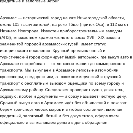
кредитные и залоговые Jetour.
Арзамас — исторический город на юге Нижегородской области,
около 103 тысяч жителей, на реке Тёше (приток Оки), в 112 км от
Нижнего Новгорода. Известен приборостроительным заводом
(АПЗ), множеством храмов «золотого века» XVIII–XIX веков и
знаменитой породой арзамасских гусей; имеет статус
исторического поселения. Крупный промышленный и
туристический город формирует ёмкий авторынок, где выкуп авто в
Арзамасе востребован — от легковых машин до коммерческого
транспорта. Мы выкупаем в Арзамасе легковые автомобили,
кроссоверы, внедорожники, а также коммерческий и грузовой
транспорт с бесплатным выездом оценщика по всему городу и
Арзамасскому району. Специалист проверяет кузов, двигатель,
ходовую, пробег и документы — и сразу называет честную цену.
Срочный выкуп авто в Арзамасе идёт без объявлений и показов:
берём транспорт любых марок и в любом состоянии, включая
кредитный, залоговый, битый и без документов, оформляем
официально и выплачиваем деньги в день обращения.