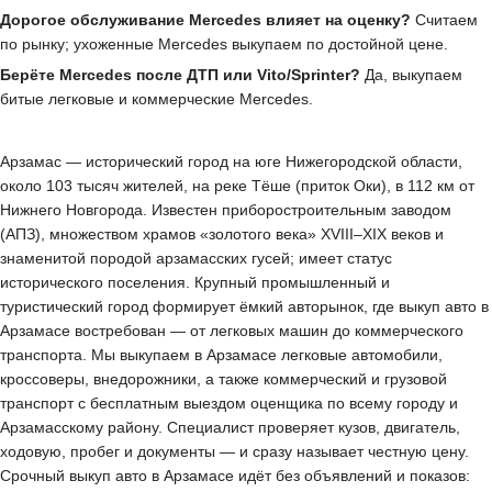
Дорогое обслуживание Mercedes влияет на оценку?
Считаем
по рынку; ухоженные Mercedes выкупаем по достойной цене.
Берёте Mercedes после ДТП или Vito/Sprinter?
Да, выкупаем
битые легковые и коммерческие Mercedes.
Арзамас — исторический город на юге Нижегородской области,
около 103 тысяч жителей, на реке Тёше (приток Оки), в 112 км от
Нижнего Новгорода. Известен приборостроительным заводом
(АПЗ), множеством храмов «золотого века» XVIII–XIX веков и
знаменитой породой арзамасских гусей; имеет статус
исторического поселения. Крупный промышленный и
туристический город формирует ёмкий авторынок, где выкуп авто в
Арзамасе востребован — от легковых машин до коммерческого
транспорта. Мы выкупаем в Арзамасе легковые автомобили,
кроссоверы, внедорожники, а также коммерческий и грузовой
транспорт с бесплатным выездом оценщика по всему городу и
Арзамасскому району. Специалист проверяет кузов, двигатель,
ходовую, пробег и документы — и сразу называет честную цену.
Срочный выкуп авто в Арзамасе идёт без объявлений и показов: