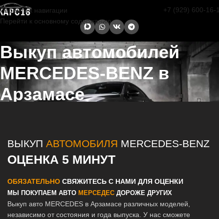
+7 (929) 600-16-
Перейти к навигации
Перейти к основному содержанию
Выкуп автомобилей
MERCEDES-BENZ в
Арзамасе
Главная страница
/
Арзамас
/
Выкуп автомобилей MERCEDES-
BENZ в Казани и Татарстане
ВЫКУП
АВТОМОБИЛЯ
MERCEDES-BENZ
ОЦЕНКА 5 МИНУТ
ОБЯЗАТЕЛЬНО
СВЯЖИТЕСЬ С НАМИ ДЛЯ ОЦЕНКИ
МЫ ПОКУПАЕМ АВТО
МЕРСЕДЕС
ДОРОЖЕ ДРУГИХ
Выкуп авто MERCEDES в Арзамасе различных моделей,
независимо от состояния и года выпуска. У нас сможете