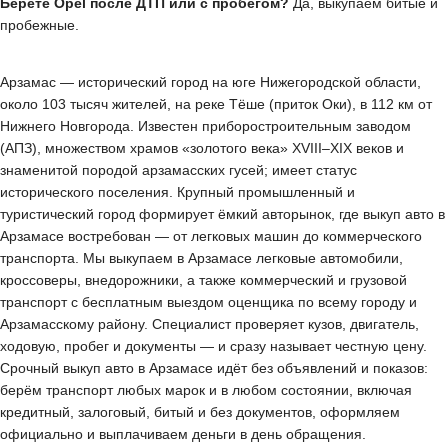
Берёте Opel после ДТП или с пробегом?
Да, выкупаем битые и
пробежные.
Арзамас — исторический город на юге Нижегородской области,
около 103 тысяч жителей, на реке Тёше (приток Оки), в 112 км от
Нижнего Новгорода. Известен приборостроительным заводом
(АПЗ), множеством храмов «золотого века» XVIII–XIX веков и
знаменитой породой арзамасских гусей; имеет статус
исторического поселения. Крупный промышленный и
туристический город формирует ёмкий авторынок, где выкуп авто в
Арзамасе востребован — от легковых машин до коммерческого
транспорта. Мы выкупаем в Арзамасе легковые автомобили,
кроссоверы, внедорожники, а также коммерческий и грузовой
транспорт с бесплатным выездом оценщика по всему городу и
Арзамасскому району. Специалист проверяет кузов, двигатель,
ходовую, пробег и документы — и сразу называет честную цену.
Срочный выкуп авто в Арзамасе идёт без объявлений и показов:
берём транспорт любых марок и в любом состоянии, включая
кредитный, залоговый, битый и без документов, оформляем
официально и выплачиваем деньги в день обращения.