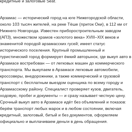
кредитные и залоговые Seat.
Арзамас — исторический город на юге Нижегородской области,
около 103 тысяч жителей, на реке Тёше (приток Оки), в 112 км от
Нижнего Новгорода. Известен приборостроительным заводом
(АПЗ), множеством храмов «золотого века» XVIII–XIX веков и
знаменитой породой арзамасских гусей; имеет статус
исторического поселения. Крупный промышленный и
туристический город формирует ёмкий авторынок, где выкуп авто в
Арзамасе востребован — от легковых машин до коммерческого
транспорта. Мы выкупаем в Арзамасе легковые автомобили,
кроссоверы, внедорожники, а также коммерческий и грузовой
транспорт с бесплатным выездом оценщика по всему городу и
Арзамасскому району. Специалист проверяет кузов, двигатель,
ходовую, пробег и документы — и сразу называет честную цену.
Срочный выкуп авто в Арзамасе идёт без объявлений и показов:
берём транспорт любых марок и в любом состоянии, включая
кредитный, залоговый, битый и без документов, оформляем
официально и выплачиваем деньги в день обращения.