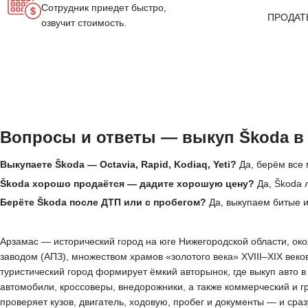
Сотрудник приедет быстро,
ПРОДАТ
озвучит стоимость.
Вопросы и ответы — выкуп Škoda в
Выкупаете Škoda — Octavia, Rapid, Kodiaq, Yeti?
Да, берём все 
Škoda хорошо продаётся — дадите хорошую цену?
Да, Škoda 
Берёте Škoda после ДТП или с пробегом?
Да, выкупаем битые 
Арзамас — исторический город на юге Нижегородской области, око
заводом (АПЗ), множеством храмов «золотого века» XVIII–XIX век
туристический город формирует ёмкий авторынок, где выкуп авто 
автомобили, кроссоверы, внедорожники, а также коммерческий и 
проверяет кузов, двигатель, ходовую, пробег и документы — и сра