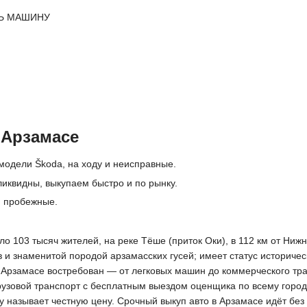
Ь МАШИНУ
 Арзамасе
модели Škoda, на ходу и неисправные.
ликвидны, выкупаем быстро и по рынку.
и пробежные.
ло 103 тысяч жителей, на реке Тёше (приток Оки), в 112 км от Ни
ов и знаменитой породой арзамасских гусей; имеет статус истори
в Арзамасе востребован — от легковых машин до коммерческого тр
грузовой транспорт с бесплатным выездом оценщика по всему горо
зу называет честную цену. Срочный выкуп авто в Арзамасе идёт бе