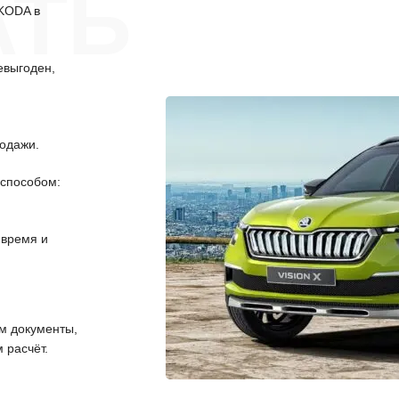
АТЬ
SKODA в
евыгоден,
одажи.
способом:
 время и
 документы,
 расчёт.