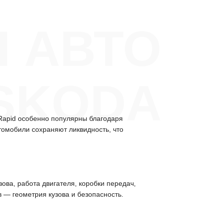
 АВТО
SKODA
Rapid особенно популярны благодаря
томобили сохраняют ликвидность, что
ова, работа двигателя, коробки передач,
 — геометрия кузова и безопасность.