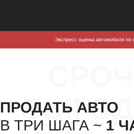
Экспресс оценка автомобиля по 
СРО
ВЫГОД
ПРОДАТЬ АВТО
В ТРИ ШАГА ~
1 Ч