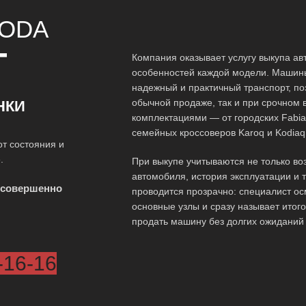
ODA
Т
Компания оказывает услугу выкупа ав
особенностей каждой модели. Машины
надежный и практичный транспорт, по
обычной продаже, так и при срочном 
НКИ
комплектациями — от городских Fabia 
семейных кроссоверов Karoq и Kodiaq
т состояния и
.
При выкупе учитываются не только воз
автомобиля, история эксплуатации и 
 совершенно
проводится прозрачно: специалист ос
основные узлы и сразу называет итог
продать машину без долгих ожиданий
-16-16