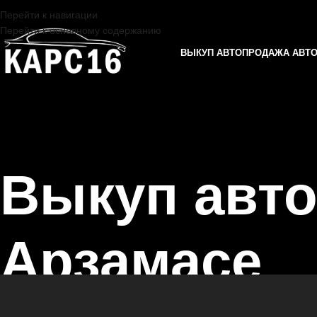
Перейти к навигации
Перейти к основному содержанию
ВЫКУП АВТО
ПРОДАЖА АВТ
Выкуп авт
Арзамасе
Главная страница
/
Арзамас
/
Выкуп автомобилей SKODA в Казани 