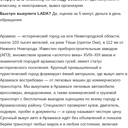
классику, и неисправные, вывоз организуем.
Быстро выкупите LADA?
Да, оценка за 5 минут, деньги в день
обращения.
Арзамас — исторический город на юге Нижегородской области,
около 103 тысяч жителей, на реке Тёше (приток Оки), в 112 км от
Нижнего Новгорода. Известен приборостроительным заводом
(АПЗ), множеством храмов «золотого века» XVIII–XIX веков и
знаменитой породой арзамасских гусей; имеет статус
исторического поселения. Крупный промышленный и
туристический город формирует ёмкий авторынок, где выкуп авто в
Арзамасе востребован — от легковых машин до коммерческого
транспорта. Мы выкупаем в Арзамасе легковые автомобили,
кроссоверы, внедорожники, а также коммерческий и грузовой
транспорт с бесплатным выездом оценщика по всему городу и
Арзамасскому району. Специалист проверяет кузов, двигатель,
ходовую, пробег и документы — и сразу называет честную цену.
Срочный выкуп авто в Арзамасе идёт без объявлений и показов:
берём транспорт любых марок и в любом состоянии, включая