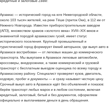
кредитные и залоговые Zeekr.
Арзамас — исторический город на юге Нижегородской области,
около 103 тысяч жителей, на реке Тёше (приток Оки), в 112 км от
Нижнего Новгорода. Известен приборостроительным заводом
(АПЗ), множеством храмов «золотого века» XVIII–XIX веков и
знаменитой породой арзамасских гусей; имеет статус
исторического поселения. Крупный промышленный и
туристический город формирует ёмкий авторынок, где выкуп авто в
Арзамасе востребован — от легковых машин до коммерческого
транспорта. Мы выкупаем в Арзамасе легковые автомобили,
кроссоверы, внедорожники, а также коммерческий и грузовой
транспорт с бесплатным выездом оценщика по всему городу и
Арзамасскому району. Специалист проверяет кузов, двигатель,
ходовую, пробег и документы — и сразу называет честную цену.
Срочный выкуп авто в Арзамасе идёт без объявлений и показов:
берём транспорт любых марок и в любом состоянии, включая
кредитный, залоговый, битый и без документов, оформляем
официально и выплачиваем деньги в день обращения.