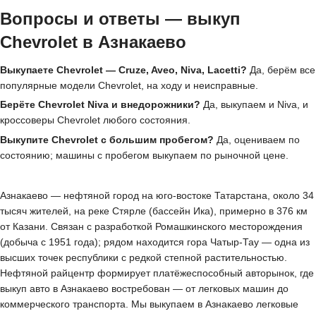
Вопросы и ответы — выкуп
Chevrolet в Азнакаево
Выкупаете Chevrolet — Cruze, Aveo, Niva, Lacetti?
Да, берём все
популярные модели Chevrolet, на ходу и неисправные.
Берёте Chevrolet Niva и внедорожники?
Да, выкупаем и Niva, и
кроссоверы Chevrolet любого состояния.
Выкупите Chevrolet с большим пробегом?
Да, оцениваем по
состоянию; машины с пробегом выкупаем по рыночной цене.
Азнакаево — нефтяной город на юго-востоке Татарстана, около 34
тысяч жителей, на реке Стярле (бассейн Ика), примерно в 376 км
от Казани. Связан с разработкой Ромашкинского месторождения
(добыча с 1951 года); рядом находится гора Чатыр-Тау — одна из
высших точек республики с редкой степной растительностью.
Нефтяной райцентр формирует платёжеспособный авторынок, где
выкуп авто в Азнакаево востребован — от легковых машин до
коммерческого транспорта. Мы выкупаем в Азнакаево легковые