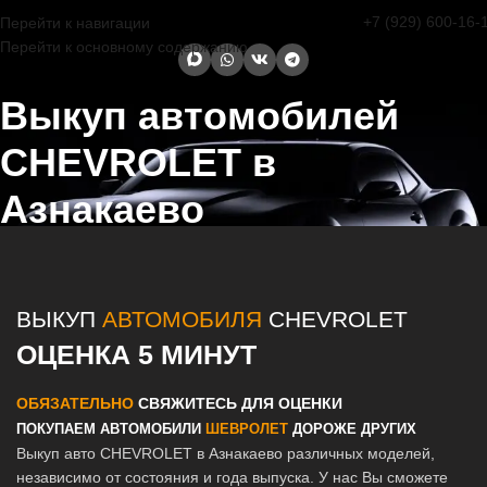
+7 (929) 600-16-
Перейти к навигации
Перейти к основному содержанию
Выкуп автомобилей
CHEVROLET в
Азнакаево
Главная страница
/
Азнакаево
/
Выкуп автомобилей CHEVROLET в
Казани и Татарстане
ВЫКУП
АВТОМОБИЛЯ
CHEVROLET
ОЦЕНКА 5 МИНУТ
ОБЯЗАТЕЛЬНО
СВЯЖИТЕСЬ ДЛЯ ОЦЕНКИ
ПОКУПАЕМ АВТОМОБИЛИ
ШЕВРОЛЕТ
ДОРОЖЕ ДРУГИХ
Выкуп авто CHEVROLET в Азнакаево различных моделей,
независимо от состояния и года выпуска. У нас Вы сможете