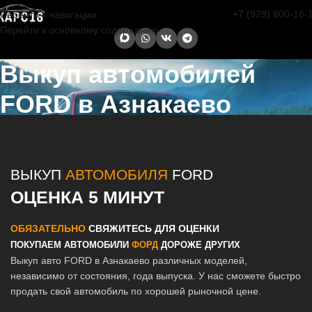
+7 (929) 600-16-
Перейти к навигации
Перейти к основному содержанию
Выкуп автомобилей
FORD в Азнакаево
Главная страница
/
Азнакаево
/
Выкуп автомобилей FORD в Казани
и Татарстане
ВЫКУП
АВТОМОБИЛЯ
FORD
ОЦЕНКА 5 МИНУТ
ОБЯЗАТЕЛЬНО
СВЯЖИТЕСЬ ДЛЯ ОЦЕНКИ
ПОКУПАЕМ АВТОМОБИЛИ
ФОРД
ДОРОЖЕ ДРУГИХ
Выкуп авто FORD в Азнакаево различных моделей,
независимо от состояния, года выпуска. У нас сможете быстро
продать свой автомобиль по хорошей рыночной цене.