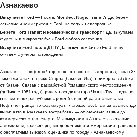
Азнакаево
Выкупаете Ford — Focus, Mondeo, Kuga, Transit?
Да, берём
легковые и коммерческие Ford, на ходу и неисправные.
Берёте Ford Transit и коммерческий транспорт?
Да, выкупаем
фургоны и микроавтобусы Ford любого состояния.
Выкупите Ford после ДТП?
Да, выкупаем битые Ford, цену
считаем с учётом повреждений.
Азнакаево — нефтяной город на юго-востоке Татарстана, около 34
тысяч жителей, на реке Стярле (бассейн Ика), примерно в 376 км
от Казани. Связан с разработкой Ромашкинского месторождения
(добыча с 1951 года); рядом находится гора Чатыр-Тау — одна из
высших точек республики с редкой степной растительностью.
Нефтяной райцентр формирует платёжеспособный авторынок, где
выкуп авто в Азнакаево востребован — от легковых машин до
коммерческого транспорта. Мы выкупаем в Азнакаево легковые
автомобили, кроссоверы, внедорожники и коммерческий транспорт
с бесплатным выездом оценщика по городу и Азнакаевскому