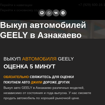
+7 (929) 600-16-
Перейти к навигации
Перейти к основному содержанию
Выкуп автомобилей
GEELY в Азнакаево
Главная страница
/
Азнакаево
/
Выкуп автомобилей GEELY в
Казани и Татарстане
ВЫКУП
АВТОМОБИЛЯ
GEELY
ОЦЕНКА 5 МИНУТ
ОБЯЗАТЕЛЬНО
СВЯЖИТЕСЬ ДЛЯ ОЦЕНКИ
ПОКУПАЕМ АВТО
ДЖИЛИ
ДОРОЖЕ ДРУГИХ
Выкуп авто GEELY в Азнакаево различных моделей,
независимо от состояния и года выпуска. У нас сможете
продать автомобиль по хорошей рыночной цене.