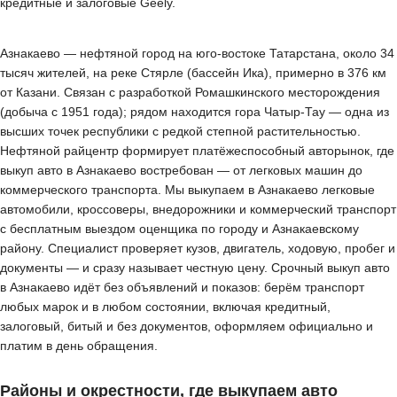
кредитные и залоговые Geely.
Азнакаево — нефтяной город на юго-востоке Татарстана, около 34
тысяч жителей, на реке Стярле (бассейн Ика), примерно в 376 км
от Казани. Связан с разработкой Ромашкинского месторождения
(добыча с 1951 года); рядом находится гора Чатыр-Тау — одна из
высших точек республики с редкой степной растительностью.
Нефтяной райцентр формирует платёжеспособный авторынок, где
выкуп авто в Азнакаево востребован — от легковых машин до
коммерческого транспорта. Мы выкупаем в Азнакаево легковые
автомобили, кроссоверы, внедорожники и коммерческий транспорт
с бесплатным выездом оценщика по городу и Азнакаевскому
району. Специалист проверяет кузов, двигатель, ходовую, пробег и
документы — и сразу называет честную цену. Срочный выкуп авто
в Азнакаево идёт без объявлений и показов: берём транспорт
любых марок и в любом состоянии, включая кредитный,
залоговый, битый и без документов, оформляем официально и
платим в день обращения.
Районы и окрестности, где выкупаем авто