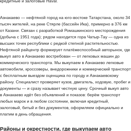
кредитные и залоговые Haval.
Азнакаево — нефтяной город на юго-востоке Татарстана, около 34
тысяч жителей, на реке Стярле (бассейн Ика), примерно в 376 км
от Казани. Связан с разработкой Ромашкинского месторождения
(добыча с 1951 года); рядом находится гора Чатыр-Тау — одна из
высших точек республики с редкой степной растительностью.
Нефтяной райцентр формирует платёжеспособный авторынок, где
выкуп авто в Азнакаево востребован — от легковых машин до
коммерческого транспорта. Мы выкупаем в Азнакаево легковые
автомобили, кроссоверы, внедорожники и коммерческий транспорт
с бесплатным выездом оценщика по городу и Азнакаевскому
району. Специалист проверяет кузов, двигатель, ходовую, пробег и
документы — и сразу называет честную цену. Срочный выкуп авто
в Азнакаево идёт без объявлений и показов: берём транспорт
любых марок и в любом состоянии, включая кредитный,
залоговый, битый и без документов, оформляем официально и
платим в день обращения.
Районы и окрестности, где выкупаем авто