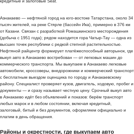
кредитные и залоговые Seat.
Азнакаево — нефтяной город на юго-востоке Татарстана, около 34
тысяч жителей, на реке Стярле (бассейн Ика), примерно в 376 км
от Казани. Связан с разработкой Ромашкинского месторождения
(добыча с 1951 года); рядом находится гора Чатыр-Тау — одна из
высших точек республики с редкой степной растительностью.
Нефтяной райцентр формирует платёжеспособный авторынок, где
выкуп авто в Азнакаево востребован — от легковых машин до
коммерческого транспорта. Мы выкупаем в Азнакаево легковые
автомобили, кроссоверы, внедорожники и коммерческий транспорт
с бесплатным выездом оценщика по городу и Азнакаевскому
району. Специалист проверяет кузов, двигатель, ходовую, пробег и
документы — и сразу называет честную цену. Срочный выкуп авто
в Азнакаево идёт без объявлений и показов: берём транспорт
любых марок и в любом состоянии, включая кредитный,
залоговый, битый и без документов, оформляем официально и
платим в день обращения.
Районы и окрестности, где выкупаем авто