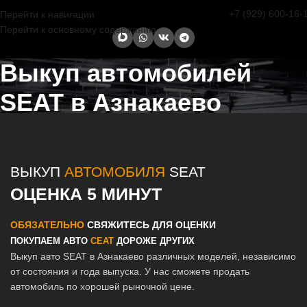
+7 (929) 600-16-
Перейти к навигации
Перейти к основному содержанию
Выкуп автомобилей
SEAT в Азнакаево
Главная страница
/
Азнакаево
/
Выкуп автомобилей SEAT в Казани
и Татарстане
ВЫКУП
АВТОМОБИЛЯ
SEAT
ОЦЕНКА 5 МИНУТ
ОБЯЗАТЕЛЬНО
СВЯЖИТЕСЬ ДЛЯ ОЦЕНКИ
ПОКУПАЕМ АВТО
СЕАТ
ДОРОЖЕ ДРУГИХ
Выкуп авто SEAT в Азнакаево различных моделей, независимо
от состояния и года выпуска. У нас сможете продать
автомобиль по хорошей рыночной цене.