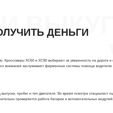
И ВЫКУП
ОЛУЧИТЬ ДЕНЬГИ
я
лю. Кроссоверы XC60 и XC90 выбирают за уверенность на дороге и
ного внимания заслуживают фирменные системы помощи водителю и
 выпуска, пробег и тип двигателя. Во время осмотра специалист о
лнительно проверяется работа батареи и вспомогательных модулей