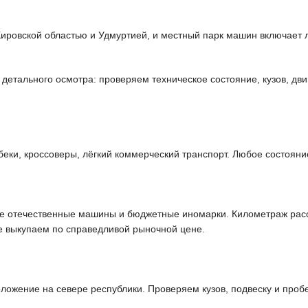
Кировской областью и Удмуртией, и местный парк машин включает 
етального осмотра: проверяем техническое состояние, кузов, дви
ки, кроссоверы, лёгкий коммерческий транспорт. Любое состояние
ые отечественные машины и бюджетные иномарки. Километраж расс
е выкупаем по справедливой рыночной цене.
ожение на севере республики. Проверяем кузов, подвеску и пробе