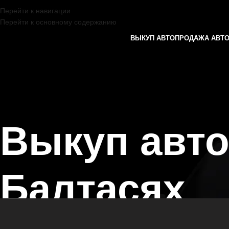
Перейти к навигации
Перейти к основному содержанию
ВЫКУП АВТО
ПРОДАЖА АВТ
Выкуп авт
Балтасях
Главная страница
/
Балтаси
/
Выкуп автомобилей VOLVO в Казани 