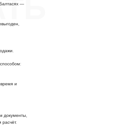
АТЬ
 Балтасях —
евыгоден,
одажи.
способом:
 время и
 документы,
 расчёт.