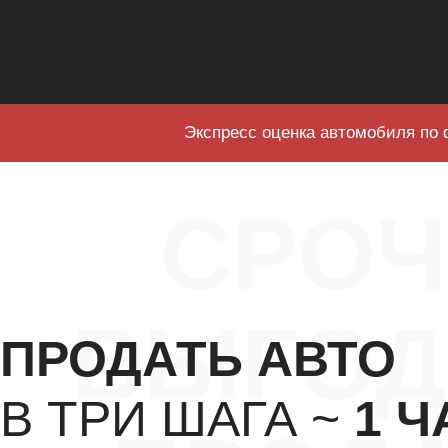
Экспресс оценка автомобиля по 
СРО
ВЫГОД
ПРОДАТЬ АВТО
В ТРИ ШАГА ~
1 Ч