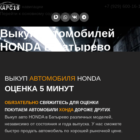
+7 (929) 600-16-
Перейти к навигации
Перейти к основному содержанию
Выкуп автомобилей
HONDA в Батырево
Главная страница
/
Батырево
/
Выкуп автомобилей HONDA в
Казани и Татарстане
ВЫКУП
АВТОМОБИЛЯ
HONDA
ОЦЕНКА 5 МИНУТ
ОБЯЗАТЕЛЬНО
СВЯЖИТЕСЬ ДЛЯ ОЦЕНКИ
ПОКУПАЕМ АВТОМОБИЛИ
ХОНДА
ДОРОЖЕ ДРУГИХ
Выкуп авто HONDA в Батырево различных моделей,
независимо от состояния и года выпуска. У нас сможете
быстро продать автомобиль по хорошей рыночной цене.