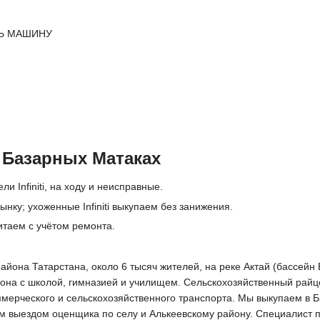
Ь МАШИНУ
в Базарных Матаках
и Infiniti, на ходу и неисправные.
нку; ухоженные Infiniti выкупаем без занижения.
итаем с учётом ремонта.
она Татарстана, около 6 тысяч жителей, на реке Актай (бассейн В
йона с школой, гимназией и училищем. Сельскохозяйственный райц
ммерческого и сельскохозяйственного транспорта. Мы выкупаем в 
 выездом оценщика по селу и Алькеевскому району. Специалист пр