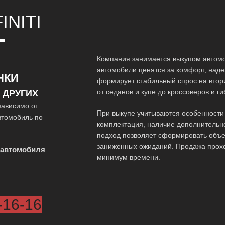
INITI
Т
Компания занимается выкупом автомоб
автомобили ценятся за комфорт, наде
НКИ
формирует стабильный спрос на вто
от седанов и купе до кроссоверов и г
 ДРУГИХ
зависимо от
При выкупе учитываются особенности 
втомобиль по
комплектация, наличие дополнительн
подход позволяет сформировать объе
заниженных ожиданий. Продажа прох
 автомобиля
минимум времени.
-16-16