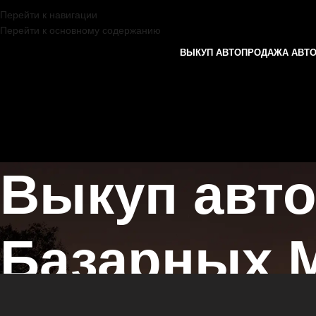
Перейти к навигации
Перейти к основному содержанию
ВЫКУП АВТО
ПРОДАЖА АВТ
Выкуп авто
Базарных 
Главная страница
/
Базарные Матаки
/
Выкуп автомобилей INFINITI