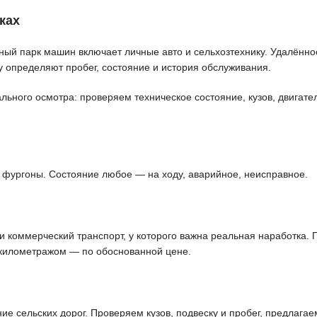
ках
ый парк машин включает личные авто и сельхозтехнику. Удалённос
 определяют пробег, состояние и история обслуживания.
ьного осмотра: проверяем техническое состояние, кузов, двигател
, фургоны. Состояние любое — на ходу, аварийное, неисправное.
 и коммерческий транспорт, у которого важна реальная наработка.
 километражом — по обоснованной цене.
е сельских дорог. Проверяем кузов, подвеску и пробег, предлагае