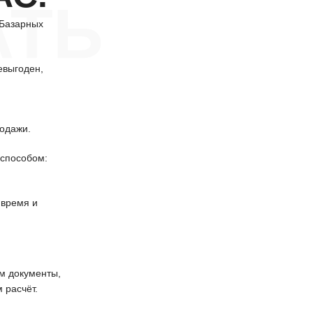
АТЬ
 Базарных
евыгоден,
одажи.
способом:
 время и
 документы,
 расчёт.