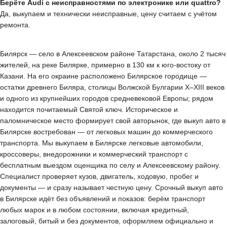
Берёте Audi с неисправностями по электронике или quattro?
Да, выкупаем и технически неисправные, цену считаем с учётом
ремонта.
Билярск — село в Алексеевском районе Татарстана, около 2 тысяч
жителей, на реке Билярке, примерно в 130 км к юго-востоку от
Казани. На его окраине расположено Билярское городище —
остатки древнего Биляра, столицы Волжской Булгарии X–XIII веков
и одного из крупнейших городов средневековой Европы; рядом
находится почитаемый Святой ключ. Историческое и
паломническое место формирует свой авторынок, где выкуп авто в
Билярске востребован — от легковых машин до коммерческого
транспорта. Мы выкупаем в Билярске легковые автомобили,
кроссоверы, внедорожники и коммерческий транспорт с
бесплатным выездом оценщика по селу и Алексеевскому району.
Специалист проверяет кузов, двигатель, ходовую, пробег и
документы — и сразу называет честную цену. Срочный выкуп авто
в Билярске идёт без объявлений и показов: берём транспорт
любых марок и в любом состоянии, включая кредитный,
залоговый, битый и без документов, оформляем официально и