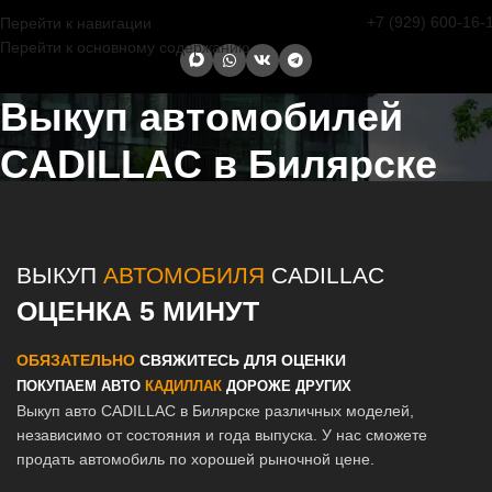
+7 (929) 600-16-
Перейти к навигации
Перейти к основному содержанию
Выкуп автомобилей
CADILLAC в Билярске
Главная страница
/
Билярск
/
Выкуп автомобилей CADILLAC в
Казани и Татарстане
ВЫКУП
АВТОМОБИЛЯ
CADILLAC
ОЦЕНКА 5 МИНУТ
ОБЯЗАТЕЛЬНО
СВЯЖИТЕСЬ ДЛЯ ОЦЕНКИ
ПОКУПАЕМ АВТО
КАДИЛЛАК
ДОРОЖЕ ДРУГИХ
Выкуп авто CADILLAC в Билярске различных моделей,
независимо от состояния и года выпуска. У нас сможете
продать автомобиль по хорошей рыночной цене.