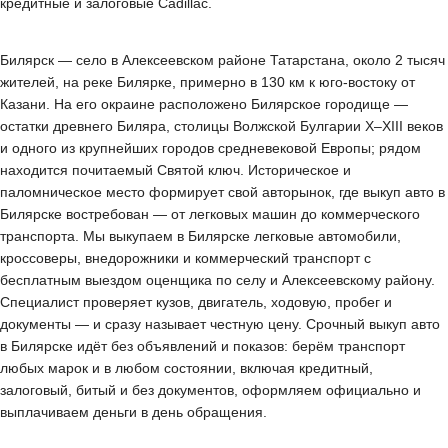
кредитные и залоговые Cadillac.
Билярск — село в Алексеевском районе Татарстана, около 2 тысяч
жителей, на реке Билярке, примерно в 130 км к юго-востоку от
Казани. На его окраине расположено Билярское городище —
остатки древнего Биляра, столицы Волжской Булгарии X–XIII веков
и одного из крупнейших городов средневековой Европы; рядом
находится почитаемый Святой ключ. Историческое и
паломническое место формирует свой авторынок, где выкуп авто в
Билярске востребован — от легковых машин до коммерческого
транспорта. Мы выкупаем в Билярске легковые автомобили,
кроссоверы, внедорожники и коммерческий транспорт с
бесплатным выездом оценщика по селу и Алексеевскому району.
Специалист проверяет кузов, двигатель, ходовую, пробег и
документы — и сразу называет честную цену. Срочный выкуп авто
в Билярске идёт без объявлений и показов: берём транспорт
любых марок и в любом состоянии, включая кредитный,
залоговый, битый и без документов, оформляем официально и
выплачиваем деньги в день обращения.