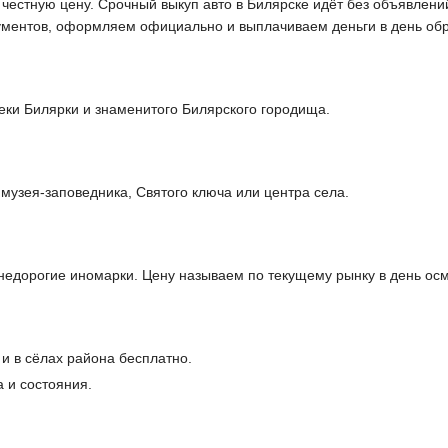
т честную цену. Срочный выкуп авто в Билярске идёт без объявлени
кументов, оформляем официально и выплачиваем деньги в день об
еки Билярки и знаменитого Билярского городища.
музея-заповедника, Святого ключа или центра села.
едорогие иномарки. Цену называем по текущему рынку в день осм
и в сёлах района бесплатно.
 и состояния.