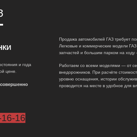
З
Т
Продажа автомобилей ГАЗ требует по
Легковые и коммерческие модели ГАЗ
НКИ
запчастей и большим парком на ходу 
остояния и года
Работаем со всеми моделями — от сед
ой цене.
внедорожников. При расчёте стоимос
уровню оснащения, истории обслужив
 совершенно
проводится на месте в удобное для в
-16-16