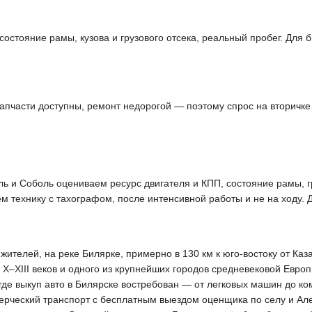
состояние рамы, кузова и грузового отсека, реальный пробег. Для
апчасти доступны, ремонт недорогой — поэтому спрос на вторичк
ль и Соболь оцениваем ресурс двигателя и КПП, состояние рамы, г
м технику с тахографом, после интенсивной работы и не на ходу.
жителей, на реке Билярке, примерно в 130 км к юго-востоку от Ка
X–XIII веков и одного из крупнейших городов средневековой Евро
где выкуп авто в Билярске востребован — от легковых машин до к
ерческий транспорт с бесплатным выездом оценщика по селу и Ал