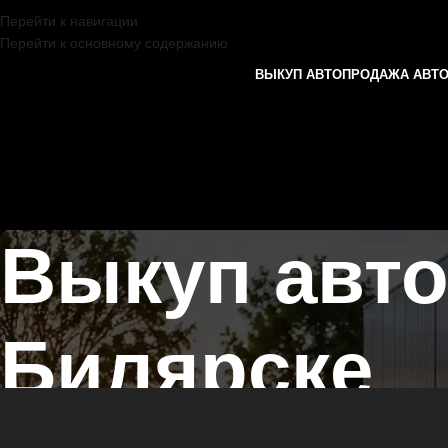
Перейти к навигации
Перейти к основному содержанию
ВЫКУП АВТО
ПРОДАЖА АВТ
Выкуп авто
Билярске
Главная страница
/
Билярск
/
Выкуп автомобилей ГАЗ в Казани и Т