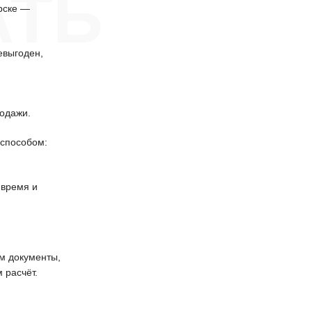
АТЬ
рске —
евыгоден,
одажи.
способом:
 время и
 документы,
 расчёт.