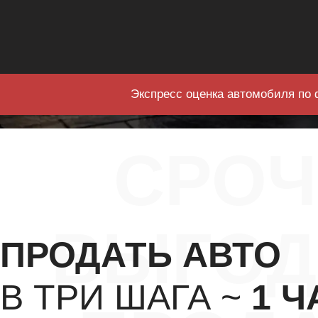
Экспресс оценка автомобиля по 
СРО
ВЫГОД
ПРОДАТЬ АВТО
В ТРИ ШАГА ~
1 Ч