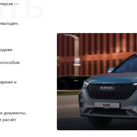
АТЬ
илярске —
евыгоден,
одажи.
способом:
 время и
 документы,
 расчёт.