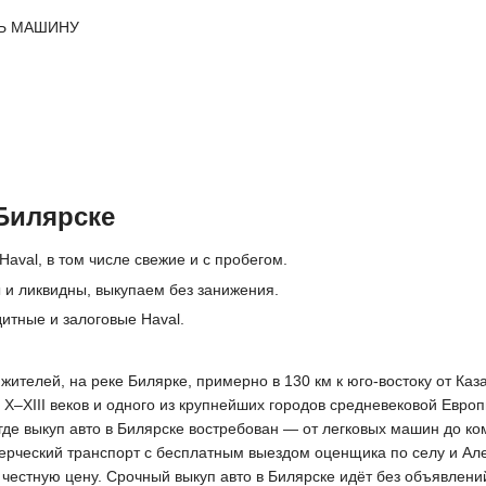
Ь МАШИНУ
Билярске
aval, в том числе свежие и с пробегом.
 и ликвидны, выкупаем без занижения.
итные и залоговые Haval.
жителей, на реке Билярке, примерно в 130 км к юго-востоку от Ка
X–XIII веков и одного из крупнейших городов средневековой Евро
где выкуп авто в Билярске востребован — от легковых машин до к
ерческий транспорт с бесплатным выездом оценщика по селу и Ал
т честную цену. Срочный выкуп авто в Билярске идёт без объявлени