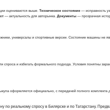
ции оцениваются выше.
Техническое состояние
— исправность узл
ст
— актуальность для авторынка.
Документы
— прозрачная истор
ожники, универсалы и спортивные версии. Состояние машины не я
и спроса и избегать формального подхода. Условия понятны заран
выкупа оформляется официально, с передачей полного комплекта 
ну по реальному спросу в Билярске и по Татарстану. Пред