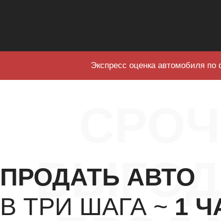
Экспресс оценка автомобиля по 
СРО
ВЫГОД
ПРОДАТЬ АВТО
В ТРИ ШАГА ~
1 Ч