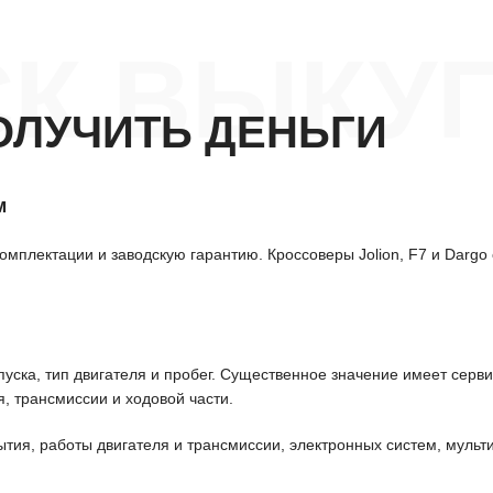
К ВЫКУП
ОЛУЧИТЬ ДЕНЬГИ
м
омплектации и заводскую гарантию. Кроссоверы Jolion, F7 и Darg
уска, тип двигателя и пробег. Существенное значение имеет серв
, трансмиссии и ходовой части.
ытия, работы двигателя и трансмиссии, электронных систем, мульт