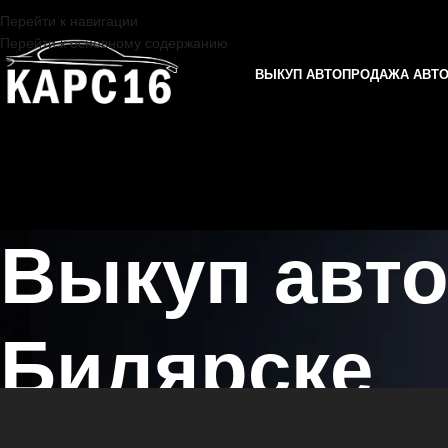
Перейти к навигации
Перейти к основному содержанию
ВЫКУП АВТО
ПРОДАЖА АВТ
Выкуп авт
Билярске
Главная страница
/
Билярск
/
Выкуп автомобилей HAVAL в Казани и