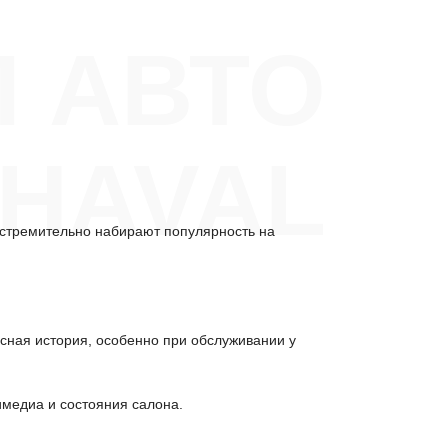
 АВТО
HAVAL
o стремительно набирают популярность на
исная история, особенно при обслуживании у
имедиа и состояния салона.