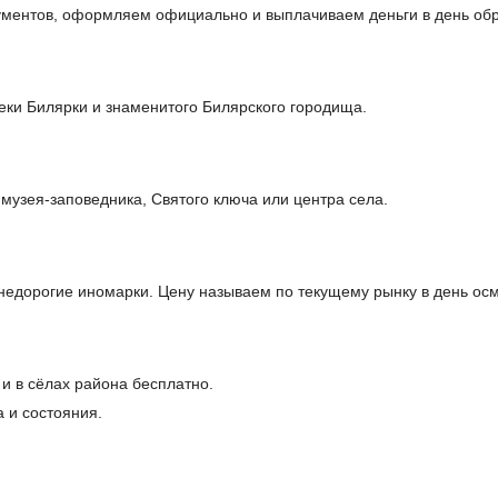
кументов, оформляем официально и выплачиваем деньги в день об
еки Билярки и знаменитого Билярского городища.
музея-заповедника, Святого ключа или центра села.
едорогие иномарки. Цену называем по текущему рынку в день осм
и в сёлах района бесплатно.
 и состояния.