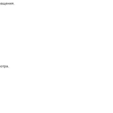
ращения.
отра.