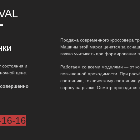
VAL
Т
Продажа современного кроссовера тр
Машины этой марки ценятся за оснаще
НКИ
важно учитывать при формировании п
т состояния и
Работаем со всеми моделями — от ко
ыночной цене.
повышенной проходимости. При расчё
состоянию, техническому состоянию у
 совершенно
спросу на рынке. Осмотр проводится 
-16-16